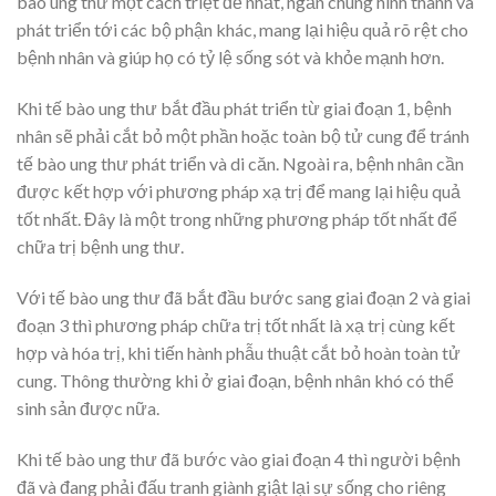
bào ung thư một cách triệt để nhất, ngăn chúng hình thành và
phát triển tới các bộ phận khác, mang lại hiệu quả rõ rệt cho
bệnh nhân và giúp họ có tỷ lệ sống sót và khỏe mạnh hơn.
Khi tế bào ung thư bắt đầu phát triển từ giai đoạn 1, bệnh
nhân sẽ phải cắt bỏ một phần hoặc toàn bộ tử cung để tránh
tế bào ung thư phát triển và di căn. Ngoài ra, bệnh nhân cần
được kết hợp với phương pháp xạ trị để mang lại hiệu quả
tốt nhất. Đây là một trong những phương pháp tốt nhất để
chữa trị bệnh ung thư.
Với tế bào ung thư đã bắt đầu bước sang giai đoạn 2 và giai
đoạn 3 thì phương pháp chữa trị tốt nhất là xạ trị cùng kết
hợp và hóa trị, khi tiến hành phẫu thuật cắt bỏ hoàn toàn tử
cung. Thông thường khi ở giai đoạn, bệnh nhân khó có thể
sinh sản được nữa.
Khi tế bào ung thư đã bước vào giai đoạn 4 thì người bệnh
đã và đang phải đấu tranh giành giật lại sự sống cho riêng