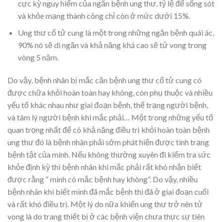
cực kỳ nguy hiểm của ngăn bệnh ung thư, tỷ lệ để sống sót
và khỏe mạng thành công chỉ còn ở mức dưới 15%.
Ung thư cổ tử cung là một trong những ngăn bệnh quái ác,
90% nó sẽ di ngăn và khả năng khá cao sẽ tử vong trong
vòng 5 năm.
Do vậy, bệnh nhân bị mắc căn bệnh ung thư cổ tử cung có
được chữa khỏi hoàn toàn hay không, còn phụ thuộc và nhiều
yếu tố khác nhau như giai đoạn bệnh, thể trạng người bệnh,
và tâm lý người bệnh khi mắc phải… Một trong những yếu tố
quan trọng nhất để có khả năng điều trị khỏi hoàn toàn bệnh
ung thư đó là bệnh nhân phải sớm phát hiện được tình trạng
bệnh tật của mình. Nếu không thường xuyên đi kiểm tra sức
khỏe định kỳ thì bệnh nhân khi mắc phải rất khó nhận biết
được rằng “ mình có mắc bệnh hay không”. Do vậy, nhiều
bệnh nhân khi biết mình đã mắc bệnh thì đã ở giai đoạn cuối
và rất khó điều trị. Một lý do nữa khiến ung thư trở nên tử
vong là do trang thiết bị ở các bệnh viện chưa thực sự tiên