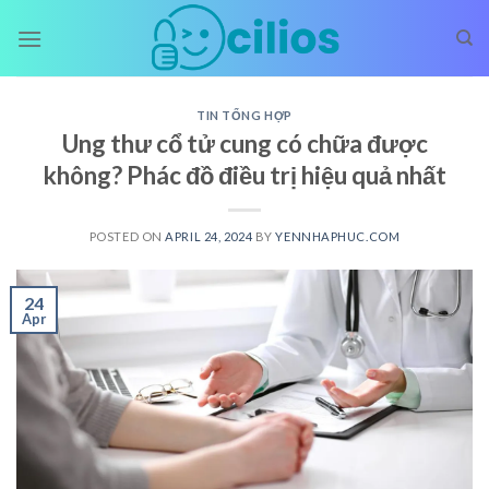
Skip
to
content
TIN TỔNG HỢP
Ung thư cổ tử cung có chữa được
không? Phác đồ điều trị hiệu quả nhất
POSTED ON
APRIL 24, 2024
BY
YENNHAPHUC.COM
24
Apr