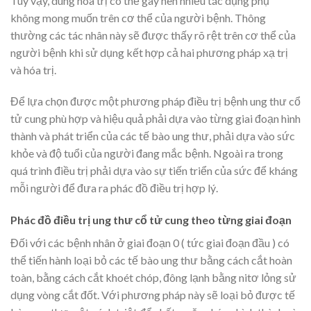
Tuy vậy, dùng hóa trị có thể gây nên nhiều tác dụng phụ
không mong muốn trên cơ thể của người bệnh. Thông
thường các tác nhân này sẽ được thấy rõ rệt trên cơ thể của
người bệnh khi sử dụng kết hợp cả hai phương pháp xạ trị
và hóa trị.
Để lựa chọn được một phương pháp điều trị bệnh ung thư cổ
tử cung phù hợp và hiệu quả phải dựa vào từng giai đoạn hình
thành và phát triển của các tế bào ung thư, phải dựa vào sức
khỏe và độ tuổi của người đang mắc bệnh. Ngoài ra trong
quá trình điều trị phải dựa vào sự tiến triển của sức để kháng
mỗi người để đưa ra phác đồ điều trị hợp lý.
Phác đồ điều trị ung thư cổ tử cung theo từng giai đoạn
Đối với các bệnh nhân ở giai đoạn 0 ( tức giai đoạn đầu ) có
thể tiến hành loại bỏ các tế bào ung thư bằng cách cắt hoàn
toàn, bằng cách cắt khoét chóp, đông lạnh bằng nitơ lỏng sử
dụng vòng cắt đốt. Với phương pháp này sẽ loại bỏ được tế