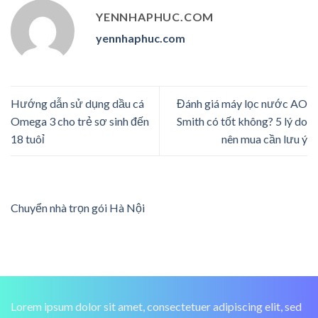
YENNHAPHUC.COM
yennhaphuc.com
Hướng dẫn sử dụng dầu cá
Đánh giá máy lọc nước AO
Omega 3 cho trẻ sơ sinh đến
Smith có tốt không? 5 lý do
18 tuôỉ
nên mua cần lưu ý
Chuyển nhà trọn gói Hà Nội
Lorem ipsum dolor sit amet, consectetuer adipiscing elit, sed