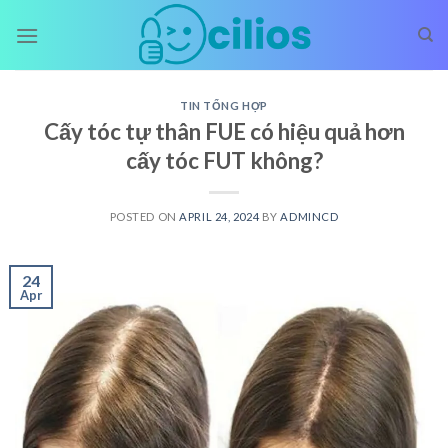
Skip
to
content
TIN TỔNG HỢP
Cấy tóc tự thân FUE có hiệu quả hơn
cấy tóc FUT không?
POSTED ON
APRIL 24, 2024
BY
ADMINCD
24
Apr