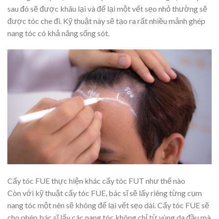
sau đó sẽ được khâu lại và để lại một vết sẹo nhỏ thường sẽ
được tóc che đi. Kỹ thuật này sẽ tạo ra rất nhiều mảnh ghép
nang tóc có khả năng sống sót.
Cấy tóc FUE thực hiện khác cấy tóc FUT như thế nào
Còn với kỹ thuật cấy tóc FUE, bác sĩ sẽ lấy riêng từng cụm
nang tóc một nên sẽ không để lại vết sẹo dài. Cấy tóc FUE sẽ
cho phép bác sĩ lấy các nang tóc không chỉ từ vùng da đầu mà