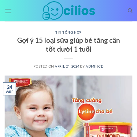
Skip
to
content
TIN TỔNG HỢP
Gợi ý 15 loại sữa giúp bé tăng cân
tốt dưới 1 tuổi
POSTED ON
APRIL 24, 2024
BY
ADMINCD
24
Apr