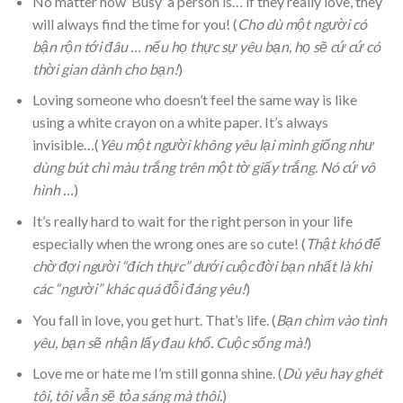
No matter how ‘Busy’ a person is… if they really love, they
will always find the time for you! (
Cho dù một người có
bận rộn tới đâu … nếu họ thực sự yêu bạn, họ sẽ cứ cứ có
thời gian dành cho bạn!
)
Loving someone who doesn’t feel the same way is like
using a white crayon on a white paper. It’s always
invisible…(
Yêu một người không yêu lại mình giống như
dùng bút chì màu trắng trên một tờ giấy trắng. Nó cứ vô
hình …
)
It’s really hard to wait for the right person in your life
especially when the wrong ones are so cute! (
Thật khó để
chờ đợi người “đích thực” dưới cuộc đời bạn nhất là khi
các “người” khác quá đỗi đáng yêu!
)
You fall in love, you get hurt. That’s life. (
Bạn chìm vào tình
yêu, bạn sẽ nhận lấy đau khổ. Cuộc sống mà!
)
Love me or hate me I’m still gonna shine. (
Dù yêu hay ghét
tôi, tôi vẫn sẽ tỏa sáng mà thôi.
)