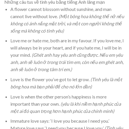
Những câu tus về tình yêu bằng tiếng Anh lãng mạn
A flower cannot blossom without sunshine, and man
cannot live without love.
(Một bông hoa không thể nở nếu
không có ánh nắng mặt trời, và một con người không thể
sống mà không có tình yêu)
Love me or hate me, both are in my favour. If you love me, I
will always be in your heart, and if you hate me, I will be in
your mind.
(Ghét anh hay yêu anh cũng được. Nếu em yêu
anh, anh sẽ luôn ở trong trái tim em, còn nếu em ghét anh,
anh sẽ luôn ở trong tâm trí em.)
Love is the flower you’ve got to let grow.
(Tình yêu là một
bông hoa mà bạn phải để cho nó lớn dần)
Love is when the other person’s happiness is more
important than your own.
(yêu là khi niềm hạnh phúc của
một ai đó quan trọng hơn hạnh phúc của chính mình)
Immature love says: ‘I love you because I need you.’
Mature love says ‘I need you because I love you.’
(Tình yêu