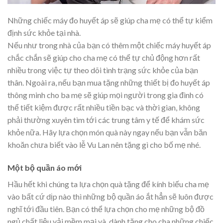
Những chiếc máy đo huyết áp sẽ giúp cha mẹ có thể tự kiểm
định sức khỏe tại nhà.
Nếu như trong nhà của bạn có thêm một chiếc máy huyết áp
chắc chắn sẽ giúp cho cha mẹ có thể tự chủ động hơn rất
nhiều trong việc tự theo dõi tình trạng sức khỏe của bạn
thân. Ngoài ra, nếu bạn mua tặng những thiết bị đo huyết áp
thông minh cho ba mẹ sẽ giúp mọi người trong gia đình có
thể tiết kiệm được rất nhiều tiền bạc và thời gian, không
phải thường xuyên tìm tới các trung tâm y tế để khám sức
khỏe nữa. Hãy lựa chọn món quà này ngay nếu bạn vẫn băn
khoăn chưa biết vào lễ Vu Lan nên tặng gì cho bố mẹ nhé.
Một bộ quần áo mới
Hầu hết khi chúng ta lựa chọn quà tặng để kính biếu cha mẹ
vào bất cứ dịp nào thì những bộ quần áo ắt hẳn sẽ luôn được
nghĩ tới đầu tiên. Bạn có thể lựa chọn cho mẹ những bộ đồ
ngủ chất liệu vải mềm mại và dành tặng cho cha những chiếc