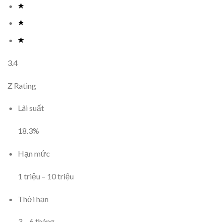
3.4
Z Rating
Lãi suất
18.3
%
Hạn mức
1
triệu
–
10
triệu
Thời hạn
3
–
6
tháng