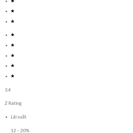
3.4
Z Rating
Lãi suất
12
–
20
%