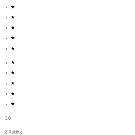
3.8
Z Rating