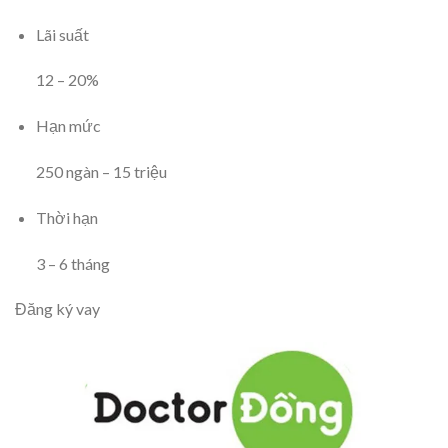
Lãi suất
12
–
20
%
Hạn mức
250
ngàn
–
15
triệu
Thời hạn
3
–
6
tháng
Đăng ký vay