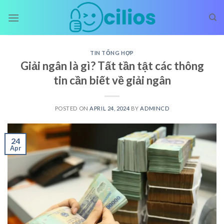
Skip
to
content
TIN TỔNG HỢP
Giải ngân là gì? Tất tần tật các thông
tin cần biết về giải ngân
POSTED ON
APRIL 24, 2024
BY
ADMINCD
24
Apr