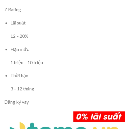
Z Rating
Lãi suất
12
–
20
%
Hạn mức
1
triệu
–
10
triệu
Thời hạn
3
–
12
tháng
Đăng ký vay