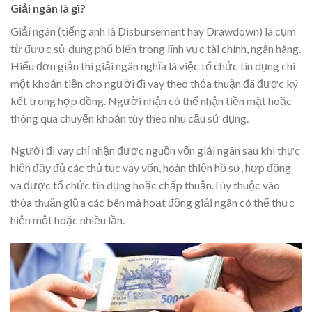
Giải ngân là gì?
Giải ngân (tiếng anh là Disbursement hay Drawdown) là cụm
từ được sử dụng phổ biến trong lĩnh vực tài chính, ngân hàng.
Hiểu đơn giản thì giải ngân nghĩa là việc tổ chức tín dụng chi
một khoản tiền cho người đi vay theo thỏa thuận đã được ký
kết trong hợp đồng. Người nhận có thể nhận tiền mặt hoặc
thông qua chuyển khoản tùy theo nhu cầu sử dụng.
Người đi vay chỉ nhận được nguồn vốn giải ngân sau khi thực
hiện đầy đủ các thủ tục vay vốn, hoàn thiện hồ sơ, hợp đồng
và được tổ chức tín dụng hoặc chấp thuận.Tùy thuộc vào
thỏa thuận giữa các bên mà hoạt động giải ngân có thể thực
hiện một hoặc nhiều lần.