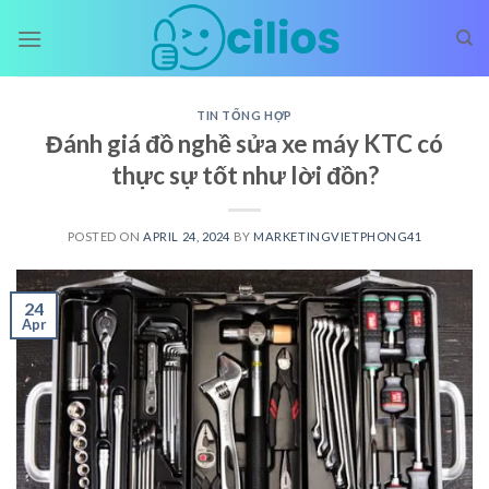
Skip
to
content
TIN TỔNG HỢP
Đánh giá đồ nghề sửa xe máy KTC có
thực sự tốt như lời đồn?
POSTED ON
APRIL 24, 2024
BY
MARKETINGVIETPHONG41
24
Apr