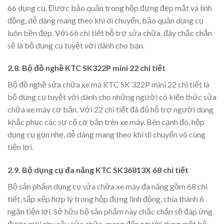
66 dụng cụ. Được bảo quản trong hộp đựng đẹp mắt và linh
động, dễ dàng mang theo khi di chuyển, bảo quản dụng cụ
luôn bền đẹp. Với 66 chi tiết hỗ trợ sửa chữa, đây chắc chắn
sẽ là bộ dụng cụ tuyệt vời dành cho bạn.
2.8. Bộ đồ nghề KTC SK322P mini 22 chi tiết
Bộ đồ nghề sửa chữa xe má KTC SK 322P mini 22 chi tiết là
bộ dụng cụ tuyệt vời dành cho những người có kiến thức sửa
chữa xe máy cơ bản. Với 22 chi tiết đã đủ hỗ trợ người dùng
khắc phục các sự cố cơ bản trên xe máy. Bên cạnh đó, hộp
dụng cụ gọn nhẹ, dễ dàng mang theo khi di chuyển vô cùng
tiện lợi.
2.9. Bộ dụng cụ đa năng KTC SK36813X 68 chi tiết
Bộ sản phẩm dụng cụ sửa chữa xe máy đa năng gồm 68 chi
tiết, sắp xếp hợp lý trong hộp đựng linh động, chia thành 6
ngăn tiện lợi. Sở hữu bộ sản phẩm này chắc chắn sẽ đáp ứng
được mọi nhu cầu sửa chữa, mang đến người dùng một bộ