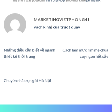
This entry was posted in
Tin Tổng Hợp
. Bookmark the
permalink
.
MARKETINGVIETPHONG41
vach kinh
|
cua truot quay
Những điều cần biết về ngành
Cách làm mực rim me chua
thiết kế thời trang
cay ngon hết sảy
Chuyển nhà trọn gói Hà Nội