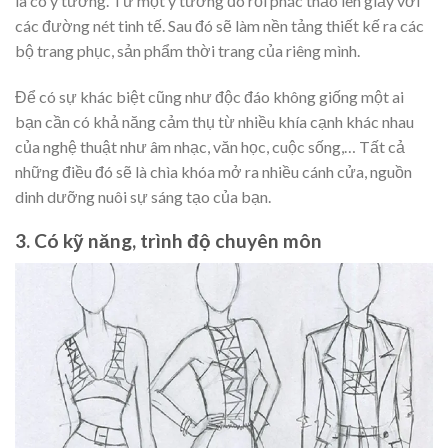
là có ý tưởng. Từ một ý tưởng đó rồi phác thảo lên giấy với
các đường nét tinh tế. Sau đó sẽ làm nền tảng thiết kế ra các
bộ trang phục, sản phẩm thời trang của riêng mình.
Để có sự khác biệt cũng như độc đáo không giống một ai
bạn cần có khả năng cảm thụ từ nhiều khía cạnh khác nhau
của nghệ thuật như âm nhạc, văn học, cuộc sống,… Tất cả
những điều đó sẽ là chìa khóa mở ra nhiều cánh cửa, nguồn
dinh dưỡng nuôi sự sáng tạo của bạn.
3. Có kỹ năng, trình độ chuyên môn