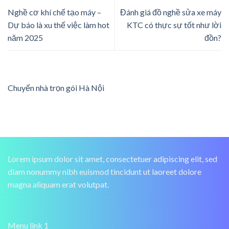
Nghề cơ khí chế tạo máy –
Đánh giá đồ nghề sửa xe máy
Dự báo là xu thế việc làm hot
KTC có thực sự tốt như lời
năm 2025
đồn?
Chuyển nhà trọn gói Hà Nội
Lorem ipsum dolor sit amet, consectetuer adipiscing elit, sed
diam nonummy nibh euismod tincidunt ut laoreet dolore
magna aliquam erat volutpat.
Menu link 1