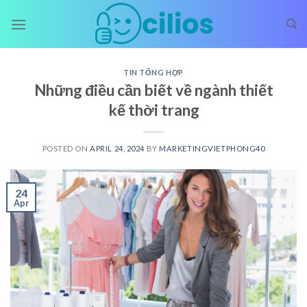
Skip
to
content
TIN TỔNG HỢP
Những điều cần biết về ngành thiết
kế thời trang
POSTED ON
APRIL 24, 2024
BY
MARKETINGVIETPHONG40
24
Apr