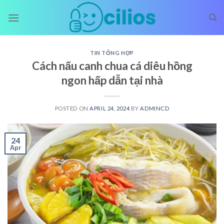
Skip
to
content
TIN TỔNG HỢP
Cách nấu canh chua cá diêu hồng
ngon hấp dẫn tại nhà
POSTED ON
APRIL 24, 2024
BY
ADMINCD
24
Apr