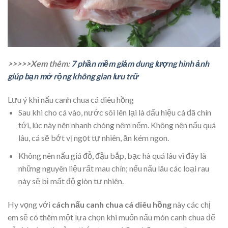
>>>>>Xem thêm:
7 phần mềm giảm dung lượng hình ảnh
giúp bạn mở rộng không gian lưu trữ
Lưu ý khi nấu canh chua cá diêu hồng
Sau khi cho cá vào, nước sôi lên lại là dấu hiệu cá đã chín
tới, lúc này nên nhanh chóng nêm nếm. Không nên nấu quá
lâu, cá sẽ bớt vị ngọt tự nhiên, ăn kém ngon.
Không nên nấu giá đỗ, đậu bắp, bạc hà quá lâu vì đây là
những nguyên liệu rất mau chín; nếu nấu lâu các loại rau
này sẽ bị mất độ giòn tự nhiên.
Hy vọng với
cách nấu canh chua cá diêu hồng
này các chị
em sẽ có thêm một lựa chọn khi muốn nấu món canh chua để