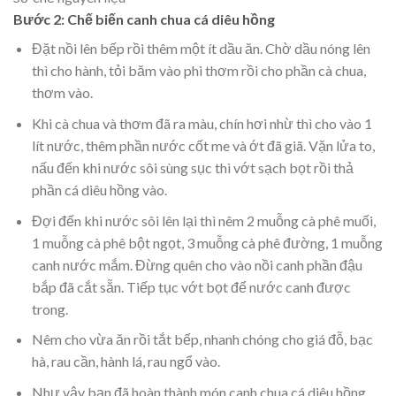
Bước 2: Chế biến
canh chua cá diêu hồng
Đặt nồi lên bếp rồi thêm một ít dầu ăn. Chờ dầu nóng lên
thì cho hành, tỏi băm vào phi thơm rồi cho phần cà chua,
thơm vào.
Khi cà chua và thơm đã ra màu, chín hơi nhừ thì cho vào 1
lít nước, thêm phần nước cốt me và ớt đã giã. Vặn lửa to,
nấu đến khi nước sôi sùng sục thì vớt sạch bọt rồi thả
phần cá diêu hồng vào.
Đợi đến khi nước sôi lên lại thì nêm 2 muỗng cà phê muối,
1 muỗng cà phê bột ngọt, 3 muỗng cà phê đường, 1 muỗng
canh nước mắm. Đừng quên cho vào nồi canh phần đậu
bắp đã cắt sẵn. Tiếp tục vớt bọt để nước canh được
trong.
Nêm cho vừa ăn rồi tắt bếp, nhanh chóng cho giá đỗ, bạc
hà, rau cần, hành lá, rau ngổ vào.
Như vậy bạn đã hoàn thành món canh chua cá diêu hồng