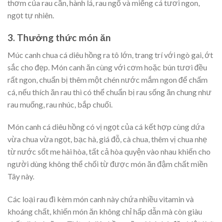
thơm của rau cần, hành lá, rau ngổ và miếng cá tươi ngon,
ngọt tự nhiên.
3. Thưởng thức món ăn
Múc canh chua cá diêu hồng ra tô lớn, trang trí với ngò gai, ớt
sắc cho đẹp. Món canh ăn cùng với cơm hoặc bún tươi đều
rất ngon, chuẩn bị thêm một chén nước mắm ngon để chấm
cá, nếu thích ăn rau thì có thể chuẩn bị rau sống ăn chung như
rau muống, rau nhúc, bắp chuối.
Món canh cá diêu hồng có vị ngọt của cá kết hợp cùng dứa
vừa chua vừa ngọt, bạc hà, giá đỗ, cà chua, thêm vị chua nhẹ
từ nước sốt me hài hòa, tất cả hòa quyện vào nhau khiến cho
người dùng không thể chối từ được món ăn đậm chất miền
Tây này.
Các loại rau đi kèm món canh này chứa nhiều vitamin và
khoáng chất, khiến món ăn không chỉ hấp dẫn mà còn giàu