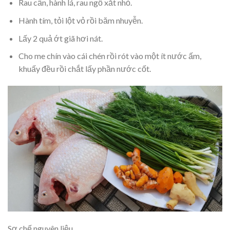
Rau cần, hành lá, rau ngổ xắt nhỏ.
Hành tím, tỏi lột vỏ rồi băm nhuyễn.
Lấy 2 quả ớt giã hơi nát.
Cho me chín vào cái chén rồi rót vào một ít nước ấm,
khuấy đều rồi chắt lấy phần nước cốt.
Sơ chế nguyên liệu