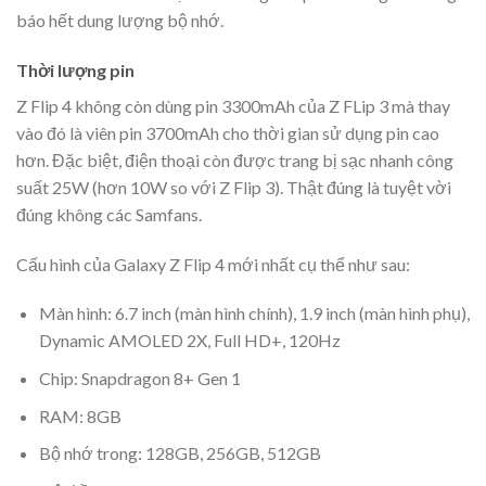
báo hết dung lượng bộ nhớ.
Thời lượng pin
Z Flip 4 không còn dùng pin 3300mAh của Z FLip 3 mà thay
vào đó là viên pin 3700mAh cho thời gian sử dụng pin cao
hơn. Đặc biệt, điện thoại còn được trang bị sạc nhanh công
suất 25W (hơn 10W so với Z Flip 3). Thật đúng là tuyệt vời
đúng không các Samfans.
Cấu hình của Galaxy Z Flip 4 mới nhất cụ thể như sau:
Màn hình: 6.7 inch (màn hình chính), 1.9 inch (màn hình phụ),
Dynamic AMOLED 2X, Full HD+, 120Hz
Chip: Snapdragon 8+ Gen 1
RAM: 8GB
Bộ nhớ trong: 128GB, 256GB, 512GB