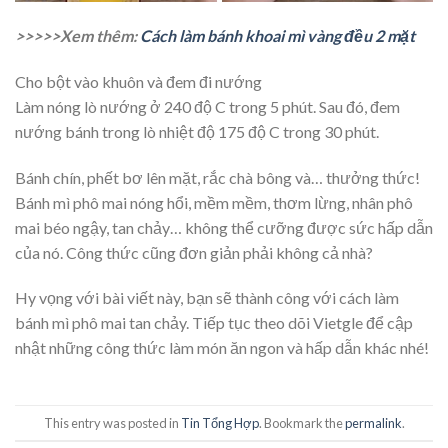
>>>>>Xem thêm:
Cách làm bánh khoai mì vàng đều 2 mặt
Cho bột vào khuôn và đem đi nướng
Làm nóng lò nướng ở 240 độ C trong 5 phút. Sau đó, đem
nướng bánh trong lò nhiệt độ 175 độ C trong 30 phút.
Bánh chín, phết bơ lên mặt, rắc chà bông và… thưởng thức!
Bánh mì phô mai nóng hổi, mềm mềm, thơm lừng, nhân phô
mai béo ngậy, tan chảy… không thể cưỡng được sức hấp dẫn
của nó. Công thức cũng đơn giản phải không cả nhà?
Hy vọng với bài viết này, bạn sẽ thành công với cách làm
bánh mì phô mai tan chảy. Tiếp tục theo dõi Vietgle để cập
nhật những công thức làm món ăn ngon và hấp dẫn khác nhé!
This entry was posted in
Tin Tổng Hợp
. Bookmark the
permalink
.