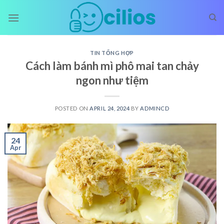
Skip
to
content
TIN TỔNG HỢP
Cách làm bánh mì phô mai tan chảy
ngon như tiệm
POSTED ON
APRIL 24, 2024
BY
ADMINCD
24
Apr