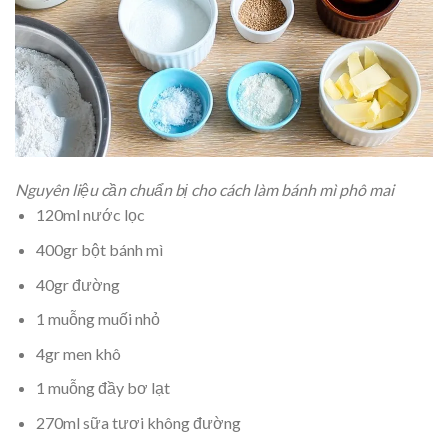
Nguyên liệu cần chuẩn bị cho cách làm bánh mì phô mai
120ml nước lọc
400gr bột bánh mì
40gr đường
1 muỗng muối nhỏ
4gr men khô
1 muỗng đầy bơ lạt
270ml sữa tươi không đường