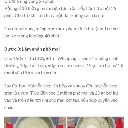
Ủ bột trong vòng 25 phút
Bột nghỉ đủ thời gian thì tiếp tục trộn tiếp hỗn hợp bột 25
phút. Cho tới khi kéo thấy bột dai, không rách là đạt.
Sau đó, sử dụng màng bọc thực phẩm để ủ bột (lần 1) ở nơi
ấm áp trong khoảng 40 phút.
Bước 3: Làm nhân phô mai
Cho 150ml sữa tươi, 80 ml Whipping cream, 1 muỗng canh
đường, 10gr bột bắp, 60gr cream cheese, 15gr sữa bột và1 ít
muối vào tô lớn và trộn đều.
Sau đó, bạn bắt hỗn hợp lên bếp và khuấy đều tay hỗn hợp
trên lửa vừa. Tiếp đến cho 3 miếng phô mai và 20 gr bơ lạt
vào và trộn đều tới khi phô mai, bơ tan, hỗn hợp quyện vào
nhau.