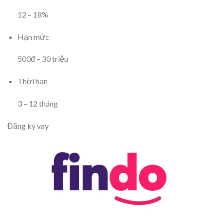
12
–
18
%
Hạn mức
500
đ
–
30
triệu
Thời hạn
3
–
12
tháng
Đăng ký vay