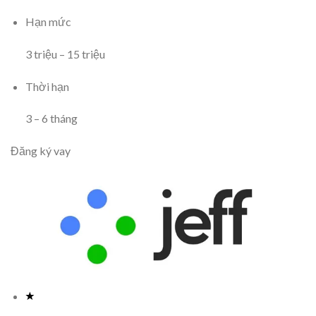
Hạn mức
3
triệu
–
15
triệu
Thời hạn
3
–
6
tháng
Đăng ký vay