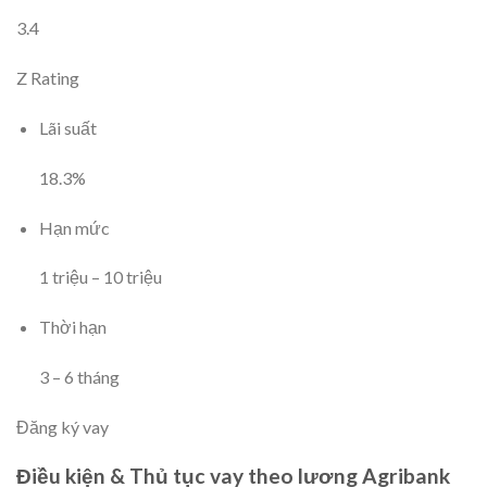
3.4
Z Rating
Lãi suất
18.3
%
Hạn mức
1
triệu
–
10
triệu
Thời hạn
3
–
6
tháng
Đăng ký vay
Điều kiện & Thủ tục vay theo lương Agribank