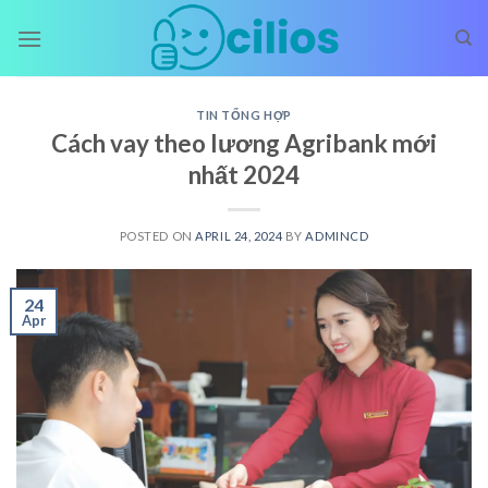
Skip
to
content
TIN TỔNG HỢP
Cách vay theo lương Agribank mới
nhất 2024
POSTED ON
APRIL 24, 2024
BY
ADMINCD
24
Apr