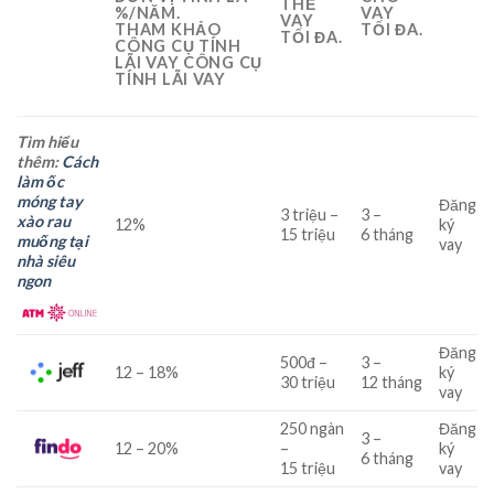
THỂ
%/NĂM.
VAY
VAY
THAM KHẢO
TỐI ĐA.
TỐI ĐA.
CÔNG CỤ TÍNH
LÃI VAY CÔNG CỤ
TÍNH LÃI VAY
Tìm hiểu
thêm:
Cách
làm ốc
móng tay
Đăng
3
triệu
–
3
–
xào rau
12
%
ký
15
triệu
6
tháng
muống tại
vay
nhà siêu
ngon
Đăng
500
đ
–
3
–
12
–
18
%
ký
30
triệu
12
tháng
vay
250
ngàn
Đăng
3
–
12
–
20
%
–
ký
6
tháng
15
triệu
vay