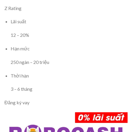
Z Rating
Lãi suất
12
–
20
%
Hạn mức
250
ngàn
–
20
triệu
Thời hạn
3
–
6
tháng
Đăng ký vay