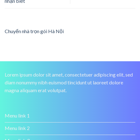
nhận biết
Chuyển nhà trọn gói Hà Nội
Lorem ipsum dolor sit amet, consectetuer adipiscing elit, sed
diam nonummy nibh euismod tincidunt ut laoreet dolore
magna aliquam erat volutpat.
Menu link 1
Menu link 2