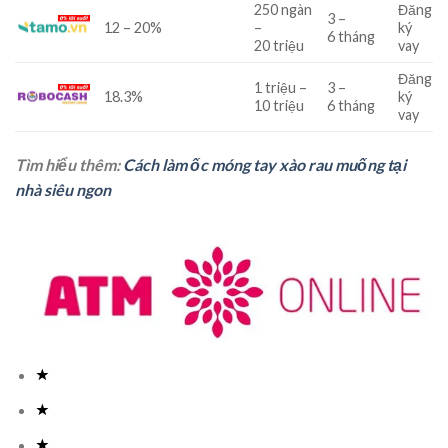
250
ngàn
Đăng
3
–
12
–
20
%
–
ký
6
tháng
20
triệu
vay
Đăng
1
triệu
–
3
–
18.3
%
ký
10
triệu
6
tháng
vay
Tìm hiểu thêm:
Cách làm ốc móng tay xào rau muống tại
nhà siêu ngon