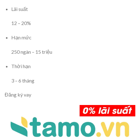
Lãi suất
12
–
20
%
Hạn mức
250
ngàn
–
15
triệu
Thời hạn
3
–
6
tháng
Đăng ký vay