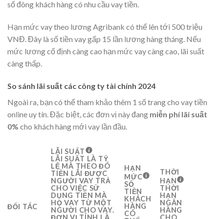
số đông khách hàng có nhu cầu vay tiền.
Hạn mức vay theo lương Agribank có thể lên tới 500 triệu
VNĐ. Đây là số tiền vay gấp 15 lần lương hàng tháng. Nếu
mức lương cố định càng cao hạn mức vay càng cao, lãi suất
càng thấp.
So sánh lãi suất các công ty tài chính 2024
Ngoài ra, bạn có thể tham khảo thêm 1 số trang cho vay tiền
online uy tín. Đặc biệt, các đơn vị này đang
miễn phí lãi suất
0%
cho khách hàng mới vay lần đầu.
LÃI SUẤT
LÃI SUẤT LÀ TỶ
LỆ MÀ THEO ĐÓ
HẠN
THỜI
TIỀN LÃI ĐƯỢC
MỨC
NGƯỜI VAY TRẢ
HẠN
SỐ
CHO VIỆC SỬ
THỜI
TIỀN
DỤNG TIỀN MÀ
HẠN
KHÁCH
HỌ VAY TỪ MỘT
NGÂN
HÀNG
ĐỐI TÁC
NGƯỜI CHO VAY.
HÀNG
CÓ
ĐƠN VỊ TÍNH LÀ
CHO