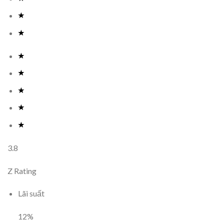
3.8
Z Rating
Lãi suất
12
%