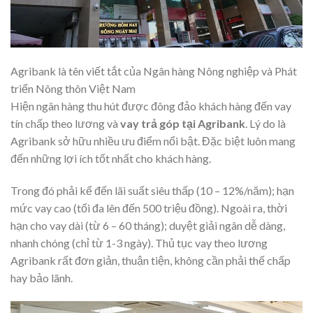
Agribank là tên viết tắt của Ngân hàng Nông nghiệp và Phát
triển Nông thôn Việt Nam
Hiện ngân hàng thu hút được đông đảo khách hàng đến vay
tín chấp theo lương và
vay trả góp tại Agribank
. Lý do là
Agribank sở hữu nhiều ưu điểm nổi bật. Đặc biệt luôn mang
đến những lợi ích tốt nhất cho khách hàng.
Trong đó phải kể đến lãi suất siêu thấp (10 – 12%/năm); hạn
mức vay cao (tối đa lên đến 500 triệu đồng). Ngoài ra, thời
hạn cho vay dài (từ 6 – 60 tháng); duyệt giải ngân dễ dàng,
nhanh chóng (chỉ từ 1-3 ngày). Thủ tục vay theo lương
Agribank rất đơn giản, thuận tiện, không cần phải thế chấp
hay bảo lãnh.