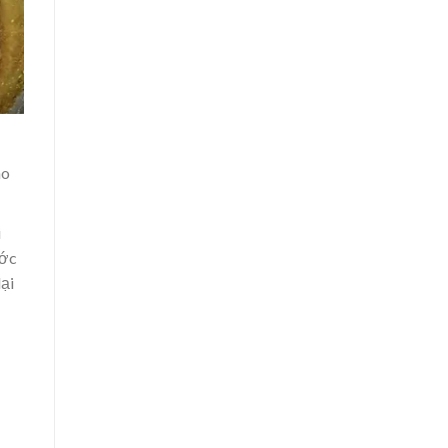
ho
i
ước
lại