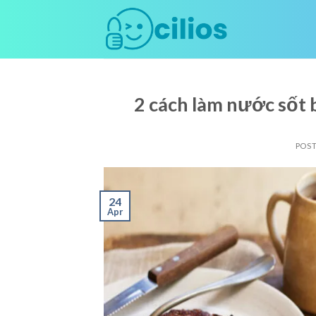
Skip
to
content
2 cách làm nước sốt 
POS
24
Apr