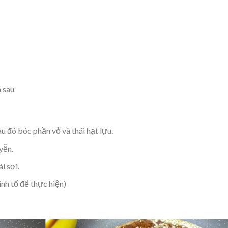
 sau
u đó bóc phần vỏ và thái hạt lựu.
yễn.
i sợi.
nh tố để thực hiện)