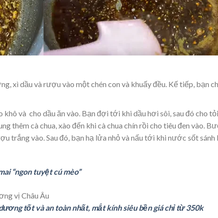
ờng, xì dầu và rượu vào một chén con và khuấy đều. Kế tiếp, bạn c
 khô và cho dầu ăn vào. Bạn đợi tới khi dầu hơi sôi, sau đó cho tỏ
ng thêm cà chua, xào đến khi cà chua chín rồi cho tiêu đen vào. B
ượu trắng vào. Sau đó, bạn hạ lửa nhỏ và nấu tới khi nước sốt sánh 
 mai “ngon tuyệt cú mèo”
dương tốt và an toàn nhất, mắt kính siêu bền giá chỉ từ 350k