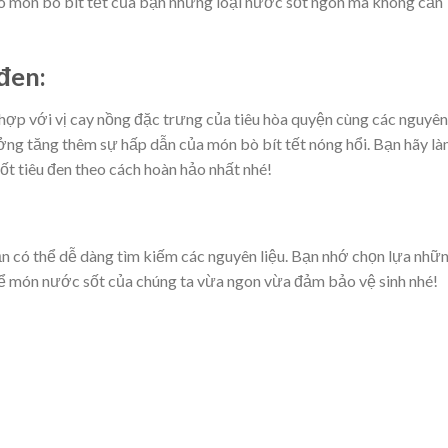
o món bò bít tết của bạn những loại nước sốt ngon mà không cần
đen:
hợp với vị cay nồng đặc trưng của tiêu hòa quyện cùng các nguyên
ưởng tăng thêm sự hấp dẫn của món bò bít tết nóng hổi. Bạn hãy l
 tiêu đen theo cách hoàn hảo nhất nhé!
 có thể dễ dàng tìm kiếm các nguyên liệu. Bạn nhớ chọn lựa nhữ
để món nước sốt của chúng ta vừa ngon vừa đảm bảo vệ sinh nhé!