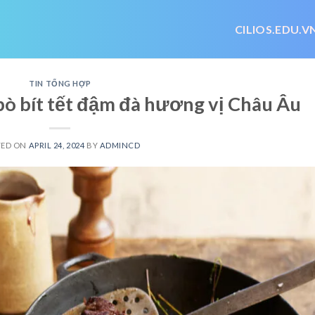
CILIOS.EDU.V
TIN TỔNG HỢP
bò bít tết đậm đà hương vị Châu Âu
TED ON
APRIL 24, 2024
BY
ADMINCD