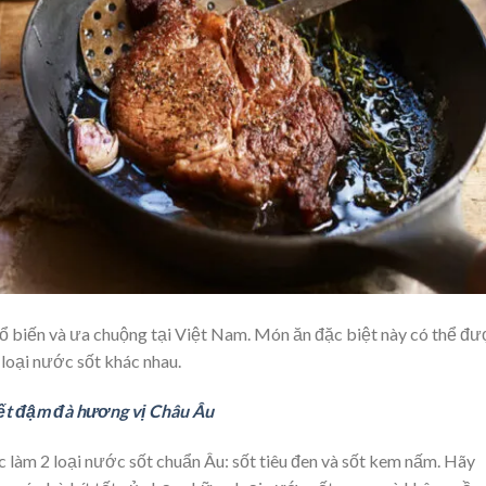
hổ biến và ưa chuộng tại Việt Nam. Món ăn đặc biệt này có thể đ
loại nước sốt khác nhau.
tết đậm đà hương vị Châu Âu
làm 2 loại nước sốt chuẩn Âu: sốt tiêu đen và sốt kem nấm. Hãy