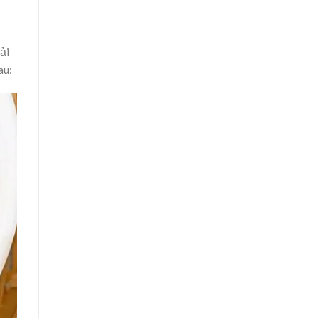
ải
au: