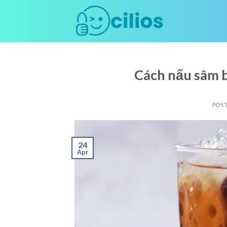
Skip
to
content
Cách nấu sâm 
POS
24
Apr