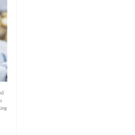
bổ
áo
cùng