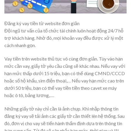
Đăng ký vay tiền từ website đơn giản
Đội ngũ tư vấn của tổ chức tài chính luôn hoạt động 24/7 hỗ
trợ khách hàng. Nhờ đó, mọi khoản vay đều được xử lý một
cách nhanh gọn.
Vay tiền trên website thủ tục vô cùng đơn giản. Tùy vào hạn
mức cần vay, giấy tờ yêu cầu cũng sẽ khác nhau. Nếu vay với
hạn mức thấp dưới 15 triệu, bạn có thể dùng CMND/CCCD
hoặc sổ hộ khẩu, sim điện thoại,… Nếu vay hạn mức cao trên
dưới 50 triệu, bạn có thể vay tiền tiền theo cavet xe máy
hoặc ô tô, bảng lương,….
Những giấy tờ này chỉ cần là ảnh chụp. Khi nhập thông tin
đăng ký vay sẽ tải ảnh các giấy tờ cần thiết lên hệ thống. Sau
đó, đơn vị cho vay sẽ tiến hành thẩm định dựa trên thông tin
bạn cung cấp. Từ đó sẽ cân nhắc hạn mức, thời gian và lãi