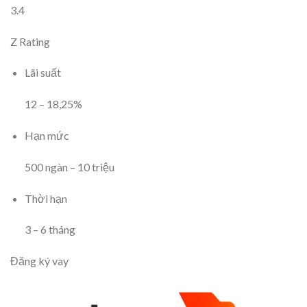
3.4
Z Rating
Lãi suất
12
–
18,25
%
Hạn mức
500
ngàn
–
10
triệu
Thời hạn
3
–
6
tháng
Đăng ký vay