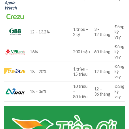
Apple
Watch
Đăng
1
triệu
–
3
–
12
–
13.2
%
ký
2
tỷ
12
tháng
vay
Đăng
16
%
200
triệu
60
tháng
ký
vay
Đăng
1
triệu
–
18
–
20
%
12
tháng
ký
15
triệu
vay
10
triệu
Đăng
12
–
18
–
36
%
–
ký
36
tháng
80
triệu
vay