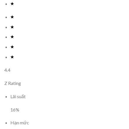
4.4
Z Rating
Lãi suất
16
%
Hạn mức