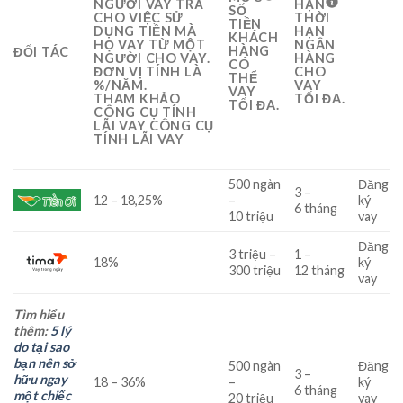
NGƯỜI VAY TRẢ
HẠN
SỐ
CHO VIỆC SỬ
THỜI
TIỀN
DỤNG TIỀN MÀ
HẠN
KHÁCH
HỌ VAY TỪ MỘT
NGÂN
HÀNG
ĐỐI TÁC
NGƯỜI CHO VAY.
HÀNG
CÓ
ĐƠN VỊ TÍNH LÀ
CHO
THỂ
%/NĂM.
VAY
VAY
THAM KHẢO
TỐI ĐA.
TỐI ĐA.
CÔNG CỤ TÍNH
LÃI VAY CÔNG CỤ
TÍNH LÃI VAY
500
ngàn
Đăng
3
–
12
–
18,25
%
–
ký
6
tháng
10
triệu
vay
Đăng
3
triệu
–
1
–
18
%
ký
300
triệu
12
tháng
vay
Tìm hiểu
thêm:
5 lý
do tại sao
bạn nên sở
500
ngàn
Đăng
3
–
hữu ngay
18
–
36
%
–
ký
6
tháng
một chiếc
20
triệu
vay