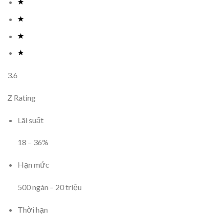
3.6
Z Rating
Lãi suất
18
–
36
%
Hạn mức
500
ngàn
–
20
triệu
Thời hạn