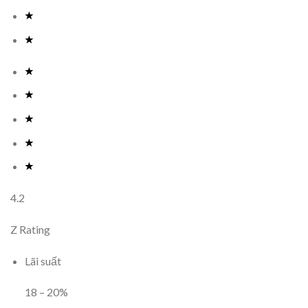
4.2
Z Rating
Lãi suất
18
–
20
%