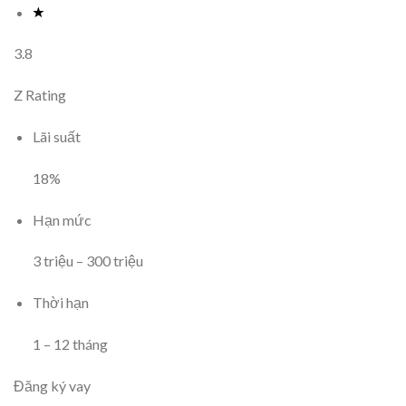
3.8
Z Rating
Lãi suất
18
%
Hạn mức
3
triệu
–
300
triệu
Thời hạn
1
–
12
tháng
Đăng ký vay