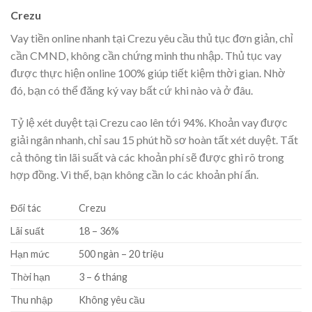
Crezu
Vay tiền online nhanh tại Crezu yêu cầu thủ tục đơn giản, chỉ
cần CMND, không cần chứng minh thu nhập. Thủ tục vay
được thực hiện online 100% giúp tiết kiệm thời gian. Nhờ
đó, bạn có thể đăng ký vay bất cứ khi nào và ở đâu.
Tỷ lệ xét duyệt tại Crezu cao lên tới 94%. Khoản vay được
giải ngân nhanh, chỉ sau 15 phút hồ sơ hoàn tất xét duyệt. Tất
cả thông tin lãi suất và các khoản phí sẽ được ghi rõ trong
hợp đồng. Vì thế, bạn không cần lo các khoản phí ẩn.
Đối tác
Crezu
Lãi suất
18
–
36
%
Hạn mức
500
ngàn
–
20
triệu
Thời hạn
3
–
6
tháng
Thu nhập
Không yêu cầu