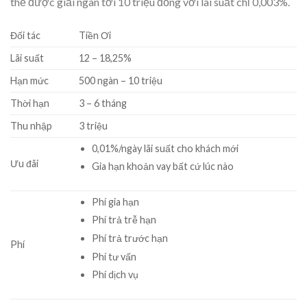
thể được giải ngân tới 10 triệu đồng với lãi suất chỉ 0,003%.
Đối tác
Tiền Ơi
Lãi suất
12
–
18,25
%
Hạn mức
500
ngàn
–
10
triệu
Thời hạn
3
–
6
tháng
Thu nhập
3
triệu
0,01%/ngày lãi suất cho khách mới
Ưu đãi
Gia hạn khoản vay bất cứ lúc nào
Phí gia hạn
Phí trả trễ hạn
Phí trả trước hạn
Phí
Phí tư vấn
Phí dịch vụ