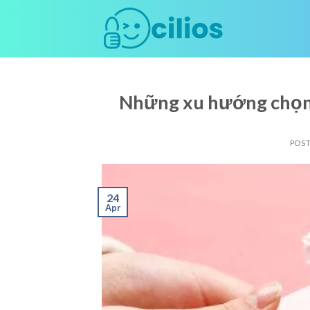
Skip
to
content
Những xu hướng chọn
POS
24
Apr