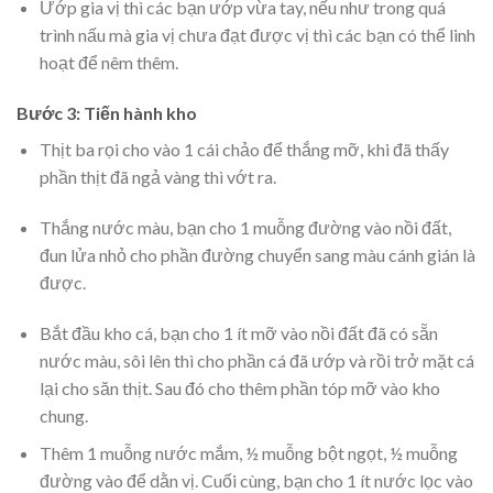
Ướp gia vị thì các bạn ướp vừa tay, nếu như trong quá
trình nấu mà gia vị chưa đạt được vị thì các bạn có thể linh
hoạt để nêm thêm.
Bước 3: Tiến hành kho
Thịt ba rọi cho vào 1 cái chảo để thắng mỡ, khi đã thấy
phần thịt đã ngả vàng thì vớt ra.
Thắng nước màu, bạn cho 1 muỗng đường vào nồi đất,
đun lửa nhỏ cho phần đường chuyển sang màu cánh gián là
được.
Bắt đầu kho cá, bạn cho 1 ít mỡ vào nồi đất đã có sẵn
nước màu, sôi lên thì cho phần cá đã ướp và rồi trở mặt cá
lại cho săn thịt. Sau đó cho thêm phần tóp mỡ vào kho
chung.
Thêm 1 muỗng nước mắm, ½ muỗng bột ngọt, ½ muỗng
đường vào để dằn vị. Cuối cùng, bạn cho 1 ít nước lọc vào