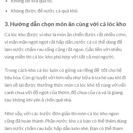
Không để lửa quá to.
Không được để nước cá quá khô.
3. Hướng dẫn chọn món ăn cùng với cá lóc kho
Cá lóc kho được ví như là món ăn chiến được rất nhiều cơm,
vị mặn mặn ngọt ngọt rất hấp dấn, nước cá có thể dùng để
làm nước chấm rau sống cũng rất ngon. Gắn liền với nhiều
vùng miền thì cá lóc kho phù hợp với tất cả mọi người.
Trong cách kho cá lóc luôn có gừng và riềng để tốt cho hệ
tiêu hóa. Còn gì tuyệt vời hơn nếu như bữa trưa hè sau khi đi
làm về lại được thưởng thức món cá lóc khô tộ cùng với nồi
canh chua với độ ngọt của thơm, độ chua của cà và lá giang
tạo không khí yên ả chốn quê nhà.
Như vậy, với các bước đơn giản thì món cá lóc kho ngon
cũng đã hoàn thành. Phần nước kho cá bạn có thể thêm dùng
làm nước chấm rau luộc hấp dẫn luôn nhé. Bạn có thể tham