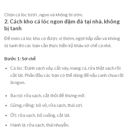
Chọn cá lóc tươi , ngon và không bị ươn.
2. Cách kho cá lóc ngon đậm đà tại nhà, không
bị tanh
Để món cá lóc kho có được vị thơm, ngọt hấp dẫn và không
bị tanh thì các bạn cần thực hiện kỹ khâu sơ chế cá nhé.
Bước 1: Sơ chế
Cá lóc: Đánh sạch vảy, cắt vây, mang cá, rửa thật sạch rồi
cắt lát. Phần đầu các bạn có thể dùng để nấu canh chua rất
là ngon.
Ba rọi: rửa sạch, cắt thỏi để thưng mỡ.
Gừng, riềng: bỏ vỏ, rửa sạch, thái sợi.
Ớt: rửa sạch, bỏ cuống, cắt lát.
Hành lá: rửa sạch, thái nhuyễn.