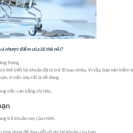
u và nhược điểm của lãi thả nổi?
hàng tháng
ó thể biết tài khoản đã bị trừ đi bao nhiêu. Vì vậy, bạn nên kiểm t
ạn, vì việc này rất là dễ dàng.
ong việc cân bằng chi tiêu.
bạn
ang trả khoản vay của mình.
p ứng dụng để theo dỗi số dư tài khoản của bạn.