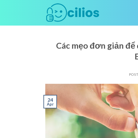
Skip
to
content
Các mẹo đơn giản để 
POS
24
Apr