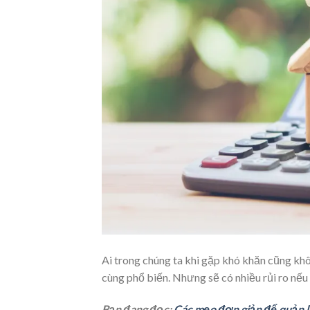
Ai trong chúng ta khi gặp khó khăn cũng khôn
cùng phổ biến. Nhưng sẽ có nhiều rủi ro nế
Bạn đang đọc:
Các mẹo đơn giản để quản l