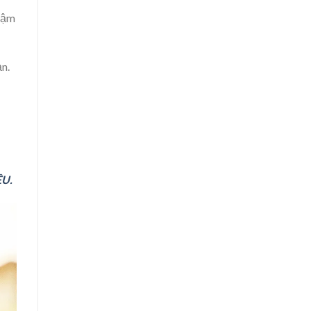
thậm
n.
ÊU.