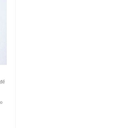
 để
ảo