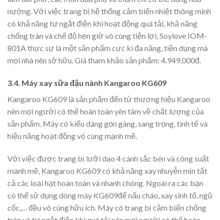
nướng. Với việc trang bị hệ thống cảm biến nhiệt thông minh
có khả năng tự ngắt điện khi hoạt động quá tải, khả năng
chống tràn và chế độ hẹn giờ vô cùng tiện lợi, Soylove IOM-
801A thực sự là một sản phẩm cực kì đa năng, tiện dụng mà
mọi nhà nên sở hữu. Giá tham khảo sản phẩm: 4.949.000đ.
3.4. Máy xay sữa đậu nành Kangaroo KG609
Kangaroo KG609 là sản phẩm đến từ thương hiệu Kangaroo
nên mọi người có thể hoàn toàn yên tâm về chất lượng của
sản phẩm. Máy có kiểu dáng gọn gàng, sang trọng, tinh tế và
hiệu năng hoạt động vô cùng mạnh mẽ.
Với việc được trang bị lưỡi dao 4 cánh sắc bén và công suất
mạnh mẽ, Kangaroo KG609 có khả năng xay nhuyễn mịn tất
cả các loại hạt hoàn toàn và nhanh chóng. Ngoài ra các bạn
có thể sử dụng dòng máy KG609để nấu cháo, xay sinh tố, ngũ
cốc,… đều vô cùng hữu ích. Máy có trang bị cảm biến chống
tràn và tự ngắt điện khi quá tải nên mọi người có thể hoàn