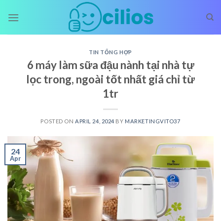
Skip
to
content
TIN TỔNG HỢP
6 máy làm sữa đậu nành tại nhà tự
lọc trong, ngoài tốt nhất giá chỉ từ
1tr
POSTED ON
APRIL 24, 2024
BY
MARKETINGVITO37
24
Apr