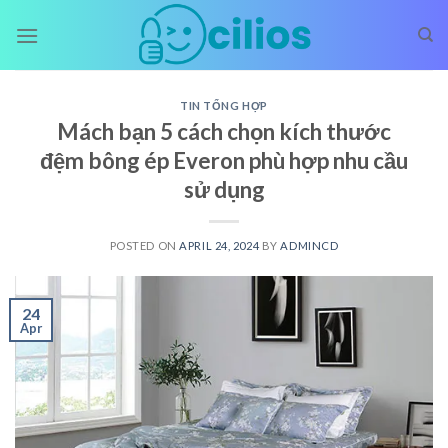
Skip
to
content
TIN TỔNG HỢP
Mách bạn 5 cách chọn kích thước
đệm bông ép Everon phù hợp nhu cầu
sử dụng
POSTED ON
APRIL 24, 2024
BY
ADMINCD
24
Apr