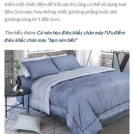
kiếm một chiếc đệm để trải sàn thì cũng có thể sử dụng loại
đệm 5cm này. Hay những chiếc giường phẳng hoặc dát
giường nông từ 1 đến 2cm.
Tìm hiểu thêm:
Có nên học điêu khắc chân mày? Ưu điểm
điêu khắc chân mày “bạn nên biết”