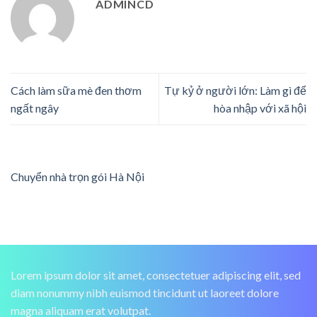
ADMINCD
Cách làm sữa mè đen thơm
Tự kỷ ở người lớn: Làm gì để
ngất ngây
hòa nhập với xã hội
Chuyển nhà trọn gói Hà Nội
Lorem ipsum dolor sit amet, consectetuer adipiscing elit, sed
diam nonummy nibh euismod tincidunt ut laoreet dolore
magna aliquam erat volutpat.