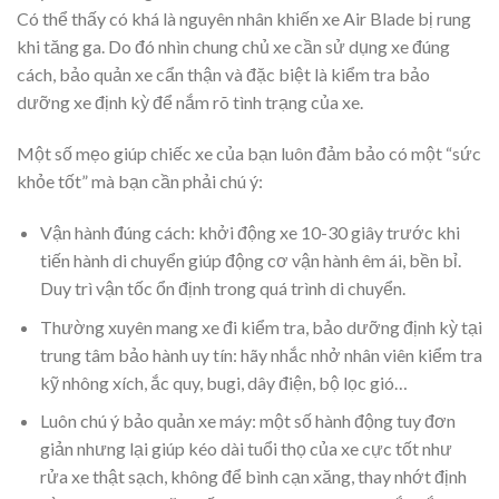
Có thể thấy có khá là nguyên nhân khiến xe Air Blade bị rung
khi tăng ga. Do đó nhìn chung chủ xe cần sử dụng xe đúng
cách, bảo quản xe cẩn thận và đặc biệt là kiểm tra bảo
dưỡng xe định kỳ để nắm rõ tình trạng của xe.
Một số mẹo giúp chiếc xe của bạn luôn đảm bảo có một “sức
khỏe tốt” mà bạn cần phải chú ý:
Vận hành đúng cách: khởi động xe 10-30 giây trước khi
tiến hành di chuyển giúp động cơ vận hành êm ái, bền bỉ.
Duy trì vận tốc ổn định trong quá trình di chuyển.
Thường xuyên mang xe đi kiểm tra, bảo dưỡng định kỳ tại
trung tâm bảo hành uy tín: hãy nhắc nhở nhân viên kiểm tra
kỹ nhông xích, ắc quy, bugi, dây điện, bộ lọc gió…
Luôn chú ý bảo quản xe máy: một số hành động tuy đơn
giản nhưng lại giúp kéo dài tuổi thọ của xe cực tốt như
rửa xe thật sạch, không để bình cạn xăng, thay nhớt định