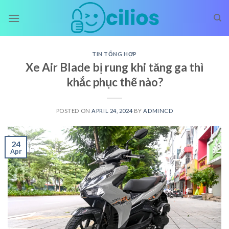
Skip
to
content
TIN TỔNG HỢP
Xe Air Blade bị rung khi tăng ga thì
khắc phục thế nào?
POSTED ON
APRIL 24, 2024
BY
ADMINCD
24
Apr