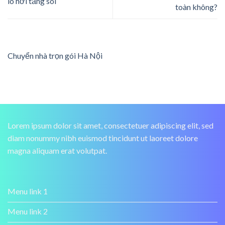
lò hơi tầng sôi
toàn không?
Chuyển nhà trọn gói Hà Nội
Lorem ipsum dolor sit amet, consectetuer adipiscing elit, sed
diam nonummy nibh euismod tincidunt ut laoreet dolore
magna aliquam erat volutpat.
Menu link 1
Menu link 2