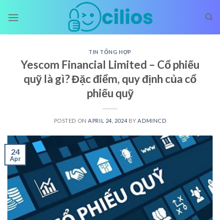
Skip
to
content
TIN TỔNG HỢP
Yescom Financial Limited – Cổ phiếu
quỹ là gì? Đặc điểm, quy định của cổ
phiếu quỹ
POSTED ON
APRIL 24, 2024
BY
ADMINCD
24
Apr