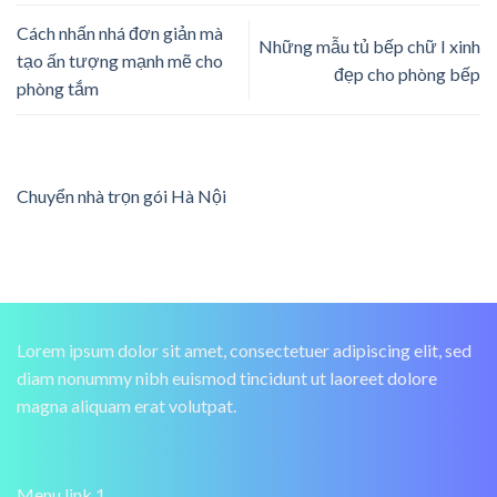
Cách nhấn nhá đơn giản mà
Những mẫu tủ bếp chữ I xinh
tạo ấn tượng mạnh mẽ cho
đẹp cho phòng bếp
phòng tắm
Chuyển nhà trọn gói Hà Nội
Lorem ipsum dolor sit amet, consectetuer adipiscing elit, sed
diam nonummy nibh euismod tincidunt ut laoreet dolore
magna aliquam erat volutpat.
Menu link 1