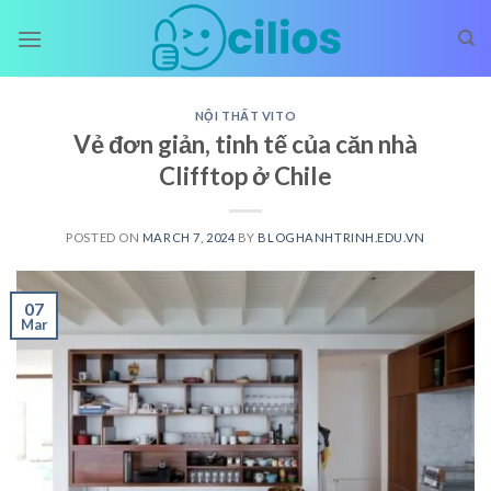
Skip
to
content
NỘI THẤT VITO
Vẻ đơn giản, tinh tế của căn nhà
Clifftop ở Chile
POSTED ON
MARCH 7, 2024
BY
BLOGHANHTRINH.EDU.VN
07
Mar