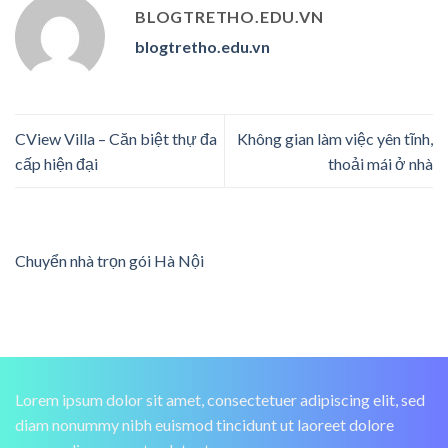
BLOGTRETHO.EDU.VN
blogtretho.edu.vn
CView Villa – Căn biệt thự đa
Không gian làm việc yên tĩnh,
cấp hiện đại
thoải mái ở nhà
Chuyển nhà trọn gói Hà Nội
Lorem ipsum dolor sit amet, consectetuer adipiscing elit, sed
diam nonummy nibh euismod tincidunt ut laoreet dolore