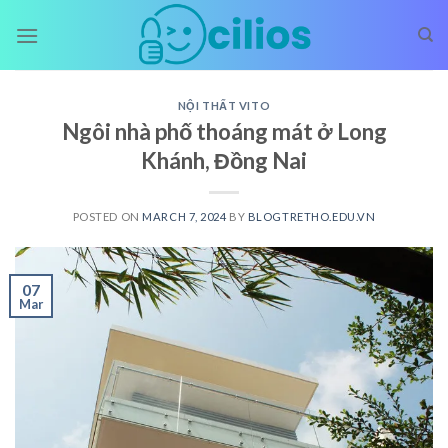
Skip
to
content
NỘI THẤT VITO
Ngôi nhà phố thoáng mát ở Long
Khánh, Đồng Nai
POSTED ON
MARCH 7, 2024
BY
BLOGTRETHO.EDU.VN
07
Mar