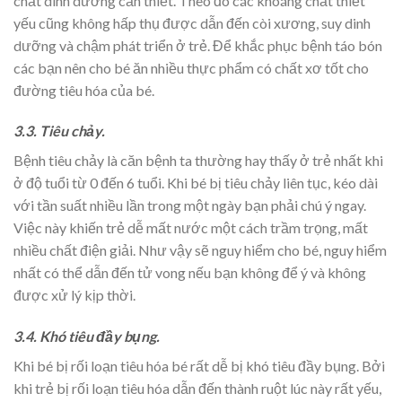
chất dinh dưỡng cần thiết. Theo đó các khoáng chất thiết
yếu cũng không hấp thụ được dẫn đến còi xương, suy dinh
dưỡng và chậm phát triển ở trẻ. Để khắc phục bệnh táo bón
các bạn nên cho bé ăn nhiều thực phẩm có chất xơ tốt cho
đường tiêu hóa của bé.
3.3. Tiêu chảy.
Bệnh tiêu chảy là căn bệnh ta thường hay thấy ở trẻ nhất khi
ở độ tuổi từ 0 đến 6 tuổi. Khi bé bị tiêu chảy liên tục, kéo dài
với tần suất nhiều lần trong một ngày bạn phải chú ý ngay.
Việc này khiến trẻ dễ mất nước một cách trầm trọng, mất
nhiều chất điện giải. Như vậy sẽ nguy hiểm cho bé, nguy hiểm
nhất có thể dẫn đến tử vong nếu bạn không để ý và không
được xử lý kịp thời.
3.4. Khó tiêu đầy bụng.
Khi bé bị rối loạn tiêu hóa bé rất dễ bị khó tiêu đầy bụng. Bởi
khi trẻ bị rối loạn tiêu hóa dẫn đến thành ruột lúc này rất yếu,