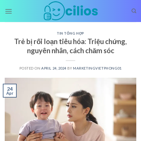
Skip
to
content
TIN TỔNG HỢP
Trẻ bị rối loạn tiêu hóa: Triệu chứng,
nguyên nhân, cách chăm sóc
POSTED ON
APRIL 24, 2024
BY
MARKETINGVIETPHONG01
24
Apr