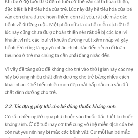
Khi bé ở độ tuổi từ 0 đến 6 tuổi cơ thể vẫn chưa hoàn thiện,
đặc biệt là hệ tiêu hóa của trẻ. Lúc này đây hệ tiêu hóa của bé
vẫn còn chưa được hoàn thiện, còn rất yếu, rất dễ mắc các
bệnh về đường ruột. Một phần nữa là do hệ miễn dịch ở trẻ
lúc này cũng chưa được hoàn thiện nên rất dễ bị các loại vi
khuẩn, vi rút, các loại vi khuẩn đường ruột xâm nhập và gây
bệnh. Đó cũng là nguyên nhân chính dẫn đến bệnh rối loạn
tiêu hóa ở trẻ mà chúng ta cần phải đang nhắc đến.
Vì vậy để tăng sức đề kháng cho trẻ vào thời gian này các mẹ
hãy bổ sung nhiều chất dinh dưỡng cho trẻ bằng nhiều cách
khác nhau. Chế biến nhiều món đẹp mắt hấp dẫn mà vẫn đủ
chất dinh dưỡng cho trẻ.
2.2. Tác dụng phụ khi cho bé dùng thuốc kháng sinh.
Có rất nhiều người quá phụ thuộc vào thuốc đặc biệt là thuốc
kháng sinh. Ở độ tuổi này cơ thể cùng với hệ miễn dịch của bé
còn rất yếu nên hay bị mắc các bệnh vặt. Cứ mỗi lần bé mắc