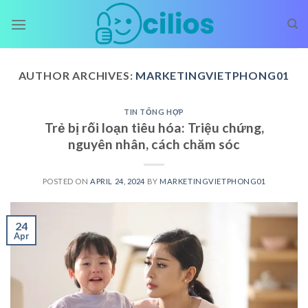
Skip
to
content
AUTHOR ARCHIVES:
MARKETINGVIETPHONG01
TIN TỔNG HỢP
Trẻ bị rối loạn tiêu hóa: Triệu chứng,
nguyên nhân, cách chăm sóc
POSTED ON
APRIL 24, 2024
BY
MARKETINGVIETPHONG01
24
Apr