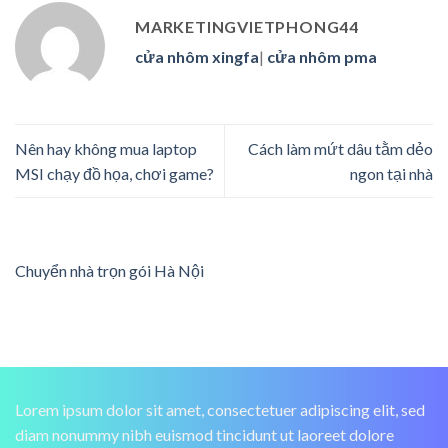
MARKETINGVIETPHONG44
cửa nhôm xingfa
|
cửa nhôm pma
Nên hay không mua laptop
Cách làm mứt dâu tằm dẻo
MSI chạy đồ họa, chơi game?
ngon tại nhà
Chuyển nhà trọn gói Hà Nội
Lorem ipsum dolor sit amet, consectetuer adipiscing elit, sed
diam nonummy nibh euismod tincidunt ut laoreet dolore