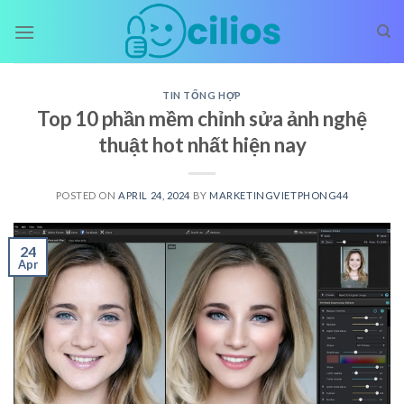
Skip
to
content
TIN TỔNG HỢP
Top 10 phần mềm chỉnh sửa ảnh nghệ
thuật hot nhất hiện nay
POSTED ON
APRIL 24, 2024
BY
MARKETINGVIETPHONG44
24
Apr