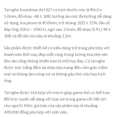
Tai nghe Soundmax AH327 có kích thước mic là Φ6.0 x
5.0mm, độ nhạy -48 ± 3dB, hướng âm mic đa hướng dễ dàng
sử dụng, loa phone là Φ50mm, trở kháng 32Ω ± 15%, tần số
đáp ứng 20Hz – 20KHz, ngõ vào 3.5mm, độ nhạy (S.P.L) 94 ±
3dB và độ dài của dây là khoảng 2.2m.
Sản phẩm được thiết kế có kiểu dáng trẻ trung phù hợp với
thanh niên thời nay, đẹp mắt cùng trọng lượng khá nhẹ nên
đeo lâu cũng không khiến bạn bị mỏi hay đau. Củ tai nghe
được bọc bằng đệm da nhân tạo mang đến cảm giác mềm
mại và không làm nóng tai và không gây khó chịu hay kích
ứng.
Tai nghe được tích hợp với micro giúp game thủ có thể trao
đổi trực tuyến dễ dàng với bạn bè trong game rất tiện lợi
cho người. Mức giá bán của sản phẩm này là khoảng
490.000 đồng phù hợp với sinh viên.