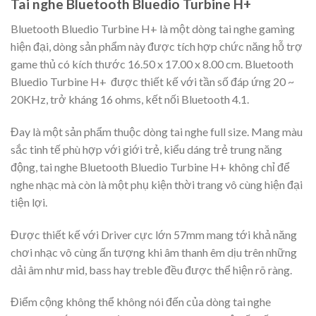
Tai nghe Bluetooth Bluedio Turbine H+
Bluetooth Bluedio Turbine H+ là một dòng tai nghe gaming
hiện đại, dòng sản phẩm này được tích hợp chức năng hỗ trợ
game thủ có kích thước 16.50 x 17.00 x 8.00 cm. Bluetooth
Bluedio Turbine H+ được thiết kế với tần số đáp ứng 20 ~
20KHz, trở kháng 16 ohms, kết nối Bluetooth 4.1.
Đay là một sản phẩm thuộc dòng tai nghe full size. Mang màu
sắc tinh tế phù hợp với giới trẻ, kiểu dáng trẻ trung năng
động, tai nghe Bluetooth Bluedio Turbine H+ không chỉ để
nghe nhạc mà còn là một phụ kiện thời trang vô cùng hiện đại
tiện lợi.
Được thiết kế với Driver cực lớn 57mm mang tới khả năng
chơi nhạc vô cùng ấn tượng khi âm thanh êm dịu trên những
dải âm như mid, bass hay treble đều được thể hiện rõ ràng.
Điểm cộng không thể không nói đến của dòng tai nghe