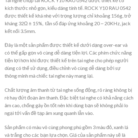
Tai nghe chụp tai ROCK Y10 RAU 0542 được thiết kế có
kích thước nhỏ gọn, kiểu dáng tính tế. ROCK Y10 RAU 0542
được thiết kế khá nhẹ với trọng lượng chỉ khoảng 156g, trở
kháng 32Ω ± 15%, tần số đáp ứng khoảng 20 ~ 20KHz, jack
kết nối 3.5mm.
Đây là một sản phẩm được thiết kế dưới dạng over-ear và
có thể gấp gọn vô cùng dễ dàng tiện lợi. Các phím chức năng
tiện lợi hơn khi được thiết kế trên tai nghe cho phép người
dùng có thể sử dụng, điều chỉnh vô cùng dễ dàng bởi sự
thông minh mà chiếc tai nghe này mang lại.
Chất lượng âm thanh từ tai nghe sống động, rõ ràng không bị
rè hay đứt đoạn âm thanh. Đặc biệt tai nghe có khả năng cách
âm cao, chống gây ồn tốt nên khi dùng bạn sẽ không phải lo
ngại tới vấn đề tạp âm xung quanh lẫn vào.
Sản phẩm có màu vô cùng phong phú gồm 3 màu đỏ, xanh lá
và trắng cho các bạn lựa chọn. Giá của sản phẩm này sẽ là