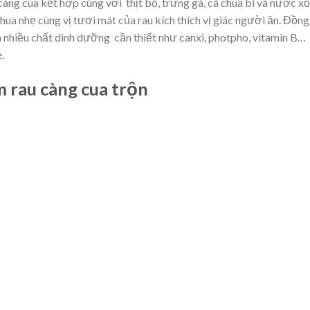
ng cua kết hợp cùng với thịt bò, trứng gà, cà chua bi và nước xố
hua nhẹ cùng vị tươi mát của rau kích thích vị giác người ăn. Đồng
a nhiều chất dinh dưỡng cần thiết như canxi, photpho, vitamin B…
.
m rau càng cua trộn