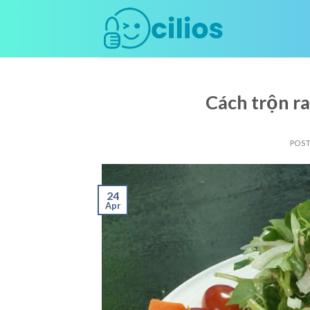
Skip
to
content
Cách trộn ra
POS
24
Apr