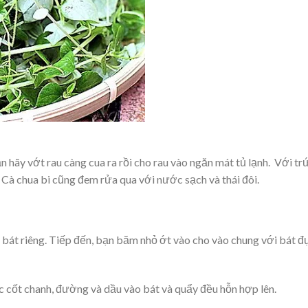
 hãy vớt rau càng cua ra rồi cho rau vào ngăn mát tủ lạnh. Với tr
. Cà chua bi cũng đem rửa qua với nước sạch và thái đôi.
 bát riêng. Tiếp đến, bạn băm nhỏ ớt vào cho vào chung với bát 
 cốt chanh, đường và dầu vào bát và quẩy đều hỗn hợp lên.