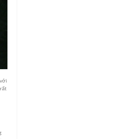
 với
rất
g