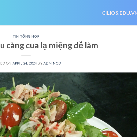
CILIOS.EDU.V
TIN TỔNG HỢP
u càng cua lạ miệng dễ làm
TED ON
APRIL 24, 2024
BY
ADMINCD