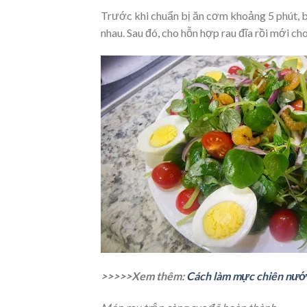
Trước khi chuẩn bị ăn cơm khoảng 5 phút, bạ
nhau. Sau đó, cho hỗn hợp rau đĩa rồi mới ch
>>>>>Xem thêm:
Cách làm mực chiên nướ