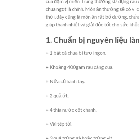
cua đậm vị miền Trung thường sử dụng rau cà
chua ngọt là chính. Món ăn thường sẽ có vị c
thời, đây cũng là món ăn rất bổ dưỡng, chứ
giúp thanh nhiệt và giải độc tốt cho sức khỏe
1. Chuẩn bị nguyên liệu là
+ 1 bát cà chua bi tươi ngon.
+ Khoảng 400gam rau càng cua.
+ Nửa củ hành tây.
+ 2 quả ớt.
+ 4 thìa nước cốt chanh.
+ Vài tép tỏi.
+ 3 quả trứng gà hoặc trứng vịt.