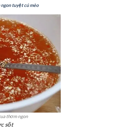
 ngon tuyệt cú mèo
cua thơm ngon
ớc sốt