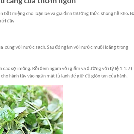
au càng cua thơm ngon
on bắt miệng cho bạn bè và gia đình thưởng thức không hề khó. B
ưới đây:
ua cùng với nước sạch. Sau đó ngâm với nước muối loãng trong
nh các sợi mỏng. Rồi đem ngâm với giấm và đường với tỷ lệ 1:1:2 (
 cho hành tây vào ngăn mát tủ lạnh để giữ độ giòn tan của hành.