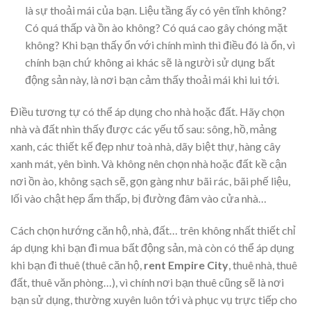
là sự thoải mái của bạn. Liệu tầng ấy có yên tĩnh không?
Có quá thấp và ồn ào không? Có quá cao gây chóng mặt
không? Khi bạn thấy ổn với chính mình thì điều đó là ổn, vì
chính bạn chứ không ai khác sẽ là người sử dụng bất
động sản này, là nơi bạn cảm thấy thoải mái khi lui tới.
Điều tương tự có thể áp dụng cho nhà hoặc đất. Hãy chọn
nhà và đất nhìn thấy được các yếu tố sau: sông, hồ, mảng
xanh, các thiết kế đẹp như toà nhà, dãy biệt thự, hàng cây
xanh mát, yên bình. Và không nên chọn nhà hoặc đất kề cận
nơi ồn ào, không sạch sẽ, gọn gàng như bãi rác, bãi phế liệu,
lối vào chật hẹp ẩm thấp, bị đường đâm vào cửa nhà…
Cách chọn hướng căn hộ, nhà, đất… trên không nhất thiết chỉ
áp dụng khi bạn đi mua bất động sản, mà còn có thể áp dụng
khi bạn đi thuê (thuê căn hộ,
rent Empire City
, thuê nhà, thuê
đất, thuê văn phòng…), vì chính nơi bạn thuê cũng sẽ là nơi
bạn sử dụng, thường xuyên luôn tới và phục vụ trực tiếp cho