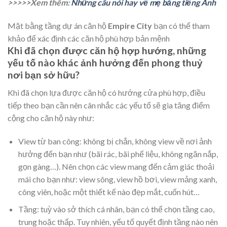
>>>>>Xem thêm:
Những câu nói hay về mẹ bằng tiếng Anh
Mặt bằng tầng dự án căn hộ
Empire City
bạn có thể tham
khảo để xác định các căn hộ phù hợp bản mệnh
Khi đã chọn được căn hộ hợp hướng, những
yếu tố nào khác ảnh hưởng đến phong thuỷ
nơi bạn sở hữu?
Khi đã chọn lựa được căn hộ có hướng cửa phù hợp, điều
tiếp theo bạn cần nên cân nhắc các yếu tố sẽ gia tăng điểm
cộng cho căn hộ này như:
View từ ban công: không bị chắn, không view về nơi ảnh
hưởng đến bạn như (bãi rác, bãi phế liệu, không ngăn nắp,
gọn gàng…). Nên chọn các view mang đến cảm giác thoải
mái cho bạn như: view sông, view hồ bơi, view mảng xanh,
công viên, hoặc một thiết kế nào đẹp mắt, cuốn hút…
Tầng: tuỳ vào sở thích cá nhân, bạn có thể chọn tầng cao,
trung hoặc thấp. Tuy nhiên, yếu tố quyết định tầng nào nên