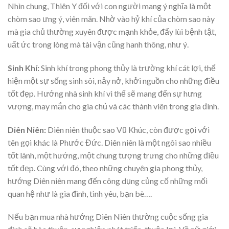
Nhìn chung, Thiên Y đối với con người mang ý nghĩa là một
chòm sao ưng ý, viên mãn. Nhờ vào hỷ khí của chòm sao này
mà gia chủ thường xuyên được mạnh khỏe, đẩy lùi bệnh tật,
uất ức trong lòng mà tài vận cũng hanh thông, như ý.
Sinh Khí:
Sinh khí trong phong thủy là trường khí cát lợi, thể
hiện một sự sống sinh sôi, nảy nở, khởi nguồn cho những điều
tốt đẹp. Hướng nhà sinh khí vì thế sẽ mang đến sự hưng
vượng, may mắn cho gia chủ và các thành viên trong gia đình.
Diên Niên:
Diên niên thuộc sao Vũ Khúc, còn được gọi với
tên gọi khác là Phước Đức. Diên niên là một ngôi sao nhiều
tốt lành, một hướng, một chung tượng trưng cho những điều
tốt đẹp. Cùng với đó, theo những chuyên gia phong thủy,
hướng Diên niên mang đến công dụng củng cố những mối
quan hệ như là gia đình, tình yêu, bạn bè….
Nếu bạn mua nhà hướng Diên Niên thường cuộc sống gia