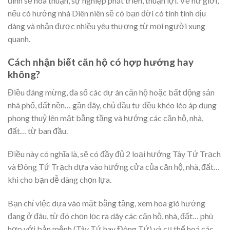
đình sẽ hòa thuận, sự nghiệp phát triển, thuận lợi. Về nữ giới,
nếu có hướng nhà Diên niên sẽ có bạn đời có tính tình dịu
dàng và nhận được nhiều yêu thương từ mọi người xung
quanh.
Cách nhận biết căn hộ có hợp hướng hay
không?
Điều đáng mừng, đa số các dự án căn hộ hoặc bất động sản
nhà phố, đất nền… gần đây, chủ đầu tư đều khéo léo áp dụng
phong thuỷ lên mặt bằng tầng và hướng các căn hộ, nhà,
đất… từ ban đầu.
Điều này có nghĩa là, sẽ có đầy đủ 2 loại hướng Tây Tứ Trạch
và Đông Tứ Trạch dựa vào hướng cửa của căn hộ, nhà, đất…
khi cho bạn dễ dàng chọn lựa.
Bạn chỉ việc dựa vào mặt bằng tầng, xem hoa gió hướng
đang ở đâu, từ đó chọn lọc ra dãy các căn hộ, nhà, đất… phù
hợp với bản mệnh (Tây Tứ hay Đông Tứ) và cụ thể hoá các