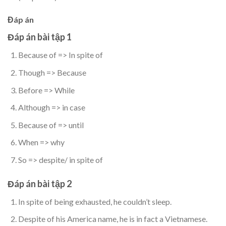
Đáp án
Đáp án bài tập 1
Because of => In spite of
Though => Because
Before => While
Although => in case
Because of => until
When => why
So => despite/ in spite of
Đáp án bài tập 2
In spite of being exhausted, he couldn’t sleep.
Despite of his America name, he is in fact a Vietnamese.