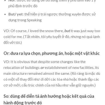
phủ định trước đó
But/ yet
: thể hiện ý trái ngược thường xuyên được sử
dụng trong Speaking
VD: Of course, I loved the snow there,
but
it was just way too
cold for me. (Tất nhiên, tôi yêu tuyết ở đó, nhưng nó quá lạnh
đối với tôi.)
Or: đưa ra lựa chọn, phương án, hoặc một vật khác
VD: It is obvious that despite some changes like the
relocation of buildings
or
establishment of new facilities, its
main structure remained almost the same. (Rõ ràng là mặc dù
có một số thay đổi như di dời các tòa nhà hoặc thành lập các
cơ sở mới, cấu trúc chính của nó hầu như vẫn giữ nguyên.)
So: dùng để diễn tả ảnh hưởng hoặc kết quả của
hành động trước đó