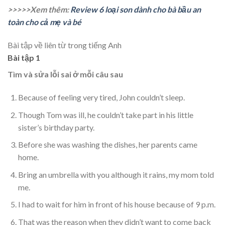
>>>>>Xem thêm:
Review 6 loại son dành cho bà bầu an
toàn cho cả mẹ và bé
Bài tập về liên từ trong tiếng Anh
Bài tập 1
Tìm và sửa lỗi sai ở mỗi câu sau
Because of feeling very tired, John couldn’t sleep.
Though Tom was ill, he couldn’t take part in his little
sister’s birthday party.
Before she was washing the dishes, her parents came
home.
Bring an umbrella with you although it rains, my mom told
me.
I had to wait for him in front of his house because of 9 p.m.
That was the reason when they didn’t want to come back