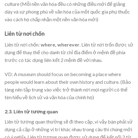
culture (Mỗi nền văn hóa đều có những điều mới để giảng
dạy và sự phong phú về văn hóa của một quốc gia phụ thuộc
vào cách họ chấp nhận một nền văn hóa mới)
Liên từ nơi chốn
Liên từ nơi chốn:
where, wherever
. Liên từ nơi trốn được sử
dụng để thay thế cho danh từ chỉ địa điểm ở mệnh đề phía
trước có tác dụng liên kết 2 mệnh đề với nhau.
VD: A museum should focus on becoming a place where
people would learn about their own history and culture. (Bảo
tàng nên tập trung vào việc trở thành nơi mọi người có thể
tìm hiểu về lịch sử và văn hóa của chính họ)
2.3. Liên từ tương quan
Liên từ tương quan thường sẽ đi theo cặp, vì vậy bạn phải sử
dụng cả cặp ở những vị trí khác nhau trong câu thì chúng mới
có ý nghĩa. Liên từ tương quan được sử dụng để kết nối 2 từ,