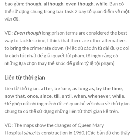
bao gồm:
though, although, even though, while
. Bạn có
thể sử dụng chúng trong bài Task 2 bày tỏ quan điểm về một
vấn đề.
VD:
Even though
long prison terms are considered the best
way to tackle crime, I think that there are other alternatives
to bring the crime rate down. (Mặc dù các án tù dài được coi
là cách tốt nhất để giải quyết tội phạm, tôi nghĩ rằng có
những lựa chọn thay thế khác để giảm tỷ lệ tội phạm)
Liên từ thời gian
Liên từ thời gian:
after, before, as long as, by the time,
now that, once, since, till, until, when, whenever, while
.
Để ghép nối những mệnh đề có quan hệ với nhau về thời gian
chúng ta có thể sử dụng những liên từ thời gian kể trên.
VD: The maps show the changes of Queen Mary
Hospital
since
its construction in 1960. (Các bản đồ cho thấy