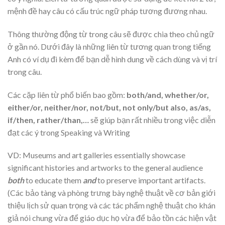
mệnh đề hay câu có cấu trúc ngữ pháp tương đương nhau.
Thông thường động từ trong câu sẽ được chia theo chủ ngữ
ở gần nó. Dưới đây là những liên từ tương quan trong tiếng
Anh có ví dụ đi kèm để bạn dễ hình dung về cách dùng và vị trí
trong câu.
Các cặp liên từ phổ biến bao gồm:
both/and, whether/or,
either/or, neither/nor, not/but, not only/but also, as/as,
if/then, rather/than,…
sẽ giúp bạn rất nhiều trong việc diễn
đạt các ý trong Speaking và Writing
VD: Museums and art galleries essentially showcase
significant histories and artworks to the general audience
both
to educate them
and
to preserve important artifacts.
(Các bảo tàng và phòng trưng bày nghệ thuật về cơ bản giới
thiệu lịch sử quan trọng và các tác phẩm nghệ thuật cho khán
giả nói chung vừa để giáo dục họ vừa để bảo tồn các hiện vật