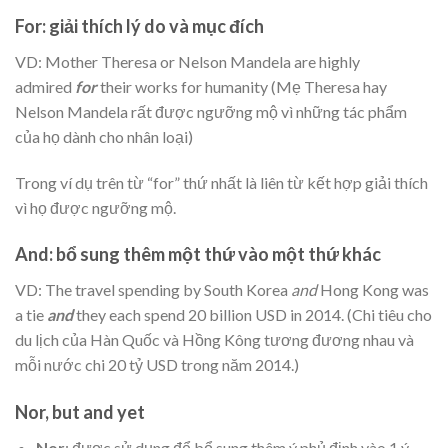
For: giải thích lý do và mục đích
VD: Mother Theresa or Nelson Mandela are highly
admired
for
their works for humanity (Mẹ Theresa hay
Nelson Mandela rất được ngưỡng mộ vì những tác phẩm
của họ dành cho nhân loại)
Trong ví dụ trên từ “for” thứ nhất là liên từ kết hợp giải thích
vì họ được ngưỡng mộ.
And: bổ sung thêm một thứ vào một thứ khác
VD: The travel spending by South Korea
and
Hong Kong was
a tie
and
they each spend 20 billion USD in 2014. (Chi tiêu cho
du lịch của Hàn Quốc và Hồng Kông tương đương nhau và
mỗi nước chi 20 tỷ USD trong năm 2014.)
Nor, but and yet
Nor
: được sử dụng để bổ sung thêm ý phủ định vào 1 ý