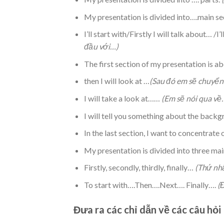
My presentation is divided into….main se
I’ll start with/Firstly I will talk about… /I
đầu với…)
The first section of my presentation is 
then I will look at …
(Sau đó em sẽ chuyển
I will take a look at……
(Em sẽ nói qua về
I will tell you something about the bac
In the last section, I want to concentrate 
My presentation is divided into three mai
Firstly, secondly, thirdly, finally…
(Thứ nhấ
To start with….Then….Next…. Finally….
(Đ
Đưa ra các chỉ dẫn về các câu hỏi