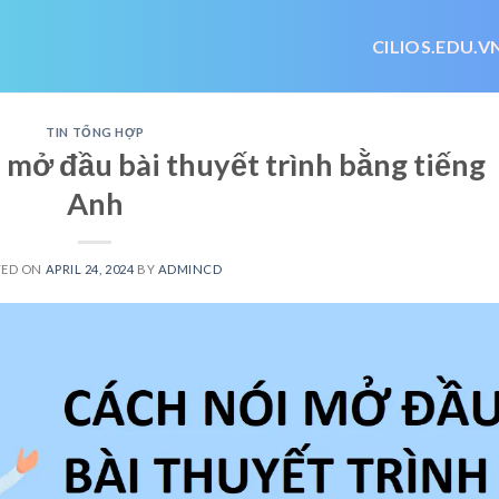
CILIOS.EDU.V
TIN TỔNG HỢP
 mở đầu bài thuyết trình bằng tiếng
Anh
TED ON
APRIL 24, 2024
BY
ADMINCD