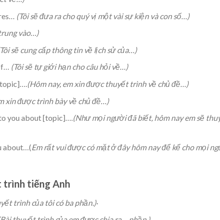
ures…
(Tôi sẽ đưa ra cho quý vị một vài sự kiện và con số…)
 trung vào…)
Tôi sẽ cung cấp thông tin về lịch sử của…)
 of…
(Tôi sẽ tự giới hạn cho câu hỏi về…)
[topic]….
(Hôm nay, em xin được thuyết trình về chủ đề…)
m xin được trình bày về chủ đề…)
 to you about [topic]….
(Như mọi người đã biết, hôm nay em sẽ thu
ou about…(
Em rất vui được có mặt ở đây hôm nay để kể cho mọi ng
 trình tiếng Anh
yết trình của tôi có ba phần.)
·
(Bài thuyết trình của em được chia ra… phần.)