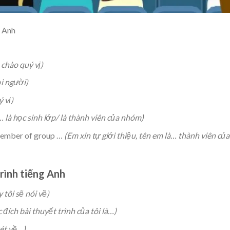
g Anh
 chào quý vị)
i người)
 vị)
… là học sinh lớp/ là thành viên của nhóm)
 member of group …
(Em xin tự giới thiệu, tên em là… thành viên của
trình tiếng Anh
tôi sẽ nói về)
 đích bài thuyết trình của tôi là…)
xét về…)