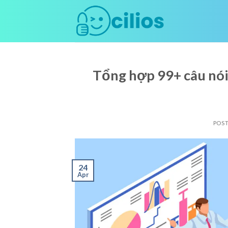
Skip
to
content
Tổng hợp 99+ câu nói
POS
24
Apr