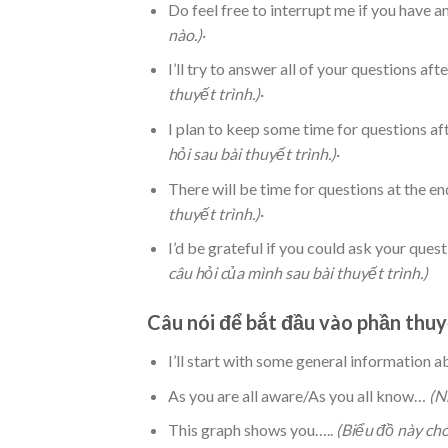
Do feel free to interrupt me if you have a
nào.)
·
I’ll try to answer all of your questions aft
thuyết trình.)
·
I plan to keep some time for questions af
hỏi sau bài thuyết trình.)
·
There will be time for questions at the en
thuyết trình.)
·
I’d be grateful if you could ask your quest
câu hỏi của mình sau bài thuyết trình.)
Câu nói để bắt đầu vào phần thuy
I’ll start with some general information
As you are all aware/As you all know…
(N
This graph shows you…..
(Biểu đồ này ch