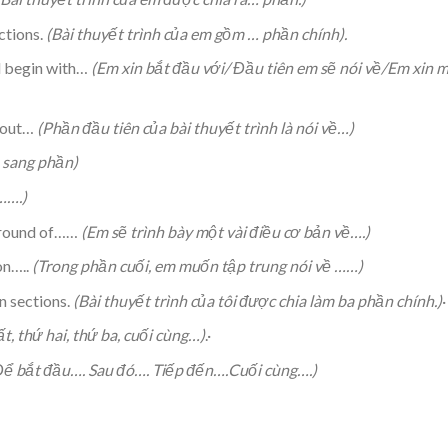
ctions.
(Bài thuyết trình của em gồm … phần chính).
’ll begin with…
(Em xin bắt đầu với/ Đầu tiên em sẽ nói về/Em xin 
about…
(Phần đầu tiên của bài thuyết trình là nói về…)
 sang phần)
…….)
kground of……
(Em sẽ trình bày một vài điều cơ bản về….)
on…..
(Trong phần cuối, em muốn tập trung nói về ……)
n sections.
(Bài thuyết trình của tôi được chia làm ba phần chính.)
·
t, thứ hai, thứ ba, cuối cùng…)
.·
ể bắt đầu…. Sau đó…. Tiếp đến….Cuối cùng….)