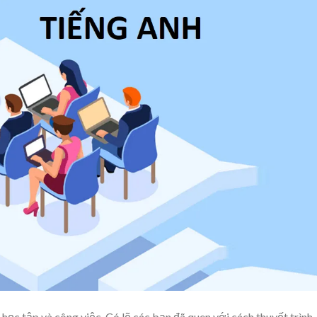
 học tập và công việc. Có lẽ các bạn đã quen với cách thuyết trình