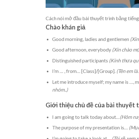
Cách nói mở đầu bài thuyết trình bằng tiến
Chào khán giả
Good morning, ladies and gentlemen
(Xin
Good afternoon, everybody
(Xin chào mọ
Distinguished participants
(Kính thưa quý
I’m … , from… [Class]/[Group].
(Tên em là
Let me introduce myself; my name is …,
nhóm..)
Giới thiệu chủ đề của bài thuyết 
I am going to talk today about…
(Hôm nay 
The purpose of my presentation is…
(Mục
I’m going to take a look at…
(Tôi sẽ xem 