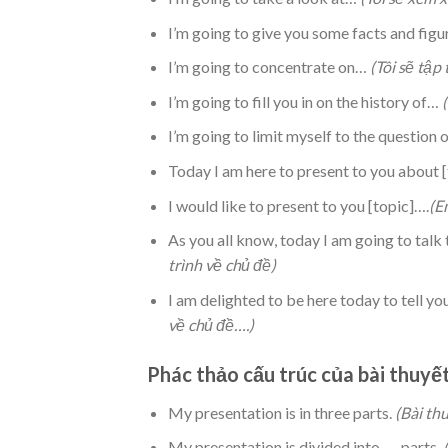
I’m going to give you some facts and fig
I’m going to concentrate on…
(Tôi sẽ tập
I’m going to fill you in on the history of…
(
I’m going to limit myself to the question
Today I am here to present to you about 
I would like to present to you [topic]….
(E
As you all know, today I am going to talk
trình về chủ đề)
I am delighted to be here today to tell y
về chủ đề….)
Phác thảo cấu trúc của bài thuyết
My presentation is in three parts.
(Bài thu
My presentation is divided into …. parts.