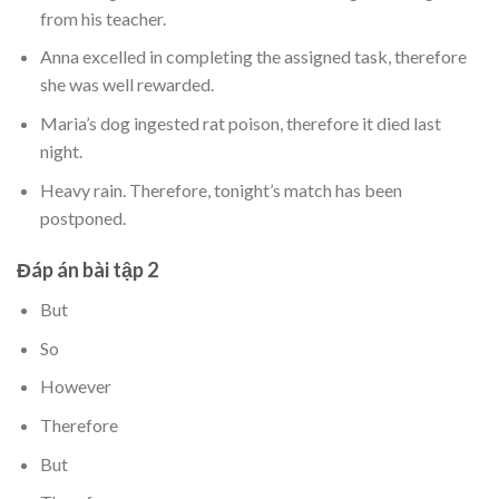
from his teacher.
Anna excelled in completing the assigned task, therefore
she was well rewarded.
Maria’s dog ingested rat poison, therefore it died last
night.
Heavy rain. Therefore, tonight’s match has been
postponed.
Đáp án bài tập 2
But
So
However
Therefore
But