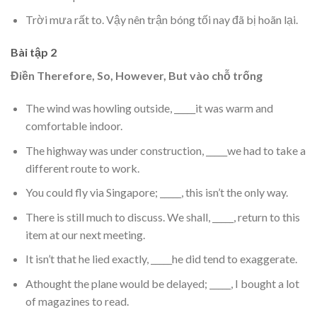
Trời mưa rất to. Vậy nên trận bóng tối nay đã bị hoãn lại.
Bài tập 2
Điền Therefore, So, However, But vào chỗ trống
The wind was howling outside, _____it was warm and
comfortable indoor.
The highway was under construction, _____we had to take a
different route to work.
You could fly via Singapore; _____, this isn’t the only way.
There is still much to discuss. We shall, _____, return to this
item at our next meeting.
It isn’t that he lied exactly, _____he did tend to exaggerate.
Athought the plane would be delayed; _____, I bought a lot
of magazines to read.