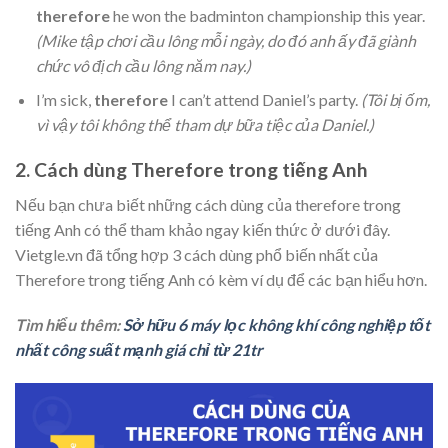
therefore
he won the badminton championship this year.
(Mike tập chơi cầu lông mỗi ngày, do đó anh ấy đã giành
chức vô địch cầu lông năm nay.)
I’m sick,
therefore
I can’t attend Daniel’s party.
(Tôi bị ốm,
vì vậy tôi không thể tham dự bữa tiệc của Daniel.)
2. Cách dùng Therefore trong tiếng Anh
Nếu bạn chưa biết những cách dùng của therefore trong
tiếng Anh có thể tham khảo ngay kiến thức ở dưới đây.
Vietgle.vn đã tổng hợp 3 cách dùng phổ biến nhất của
Therefore trong tiếng Anh có kèm ví dụ để các bạn hiểu hơn.
Tìm hiểu thêm:
Sở hữu 6 máy lọc không khí công nghiệp tốt
nhất công suất mạnh giá chỉ từ 21tr