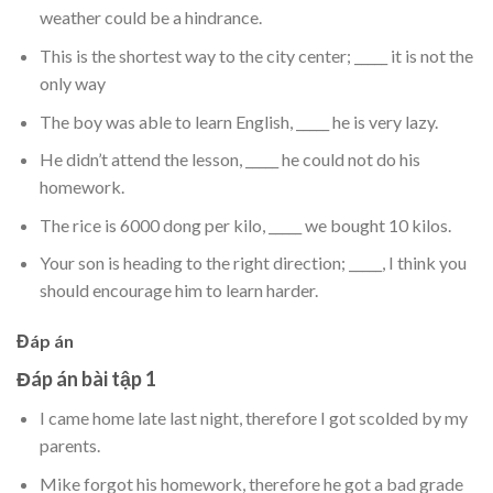
weather could be a hindrance.
This is the shortest way to the city center; _____ it is not the
only way
The boy was able to learn English, _____ he is very lazy.
He didn’t attend the lesson, _____ he could not do his
homework.
The rice is 6000 dong per kilo, _____ we bought 10 kilos.
Your son is heading to the right direction; _____, I think you
should encourage him to learn harder.
Đáp án
Đáp án bài tập 1
I came home late last night, therefore I got scolded by my
parents.
Mike forgot his homework, therefore he got a bad grade