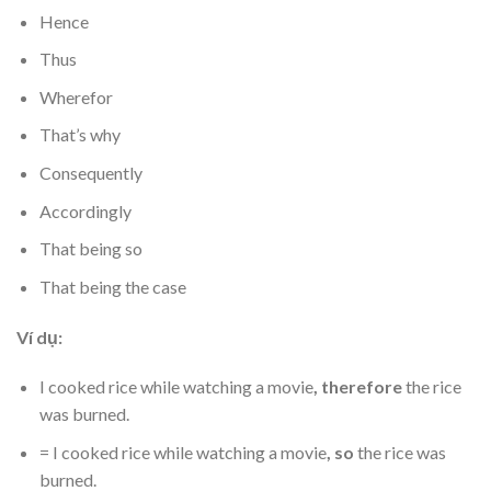
Hence
Thus
Wherefor
That’s why
Consequently
Accordingly
That being so
That being the case
Ví dụ:
I cooked rice while watching a movie
, therefore
the rice
was burned.
= I cooked rice while watching a movie
, so
the rice was
burned.