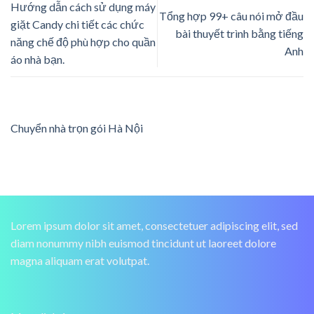
Hướng dẫn cách sử dụng máy
Tổng hợp 99+ câu nói mở đầu
giặt Candy chi tiết các chức
bài thuyết trình bằng tiếng
năng chế độ phù hợp cho quần
Anh
áo nhà bạn.
Chuyển nhà trọn gói Hà Nội
Lorem ipsum dolor sit amet, consectetuer adipiscing elit, sed
diam nonummy nibh euismod tincidunt ut laoreet dolore
magna aliquam erat volutpat.