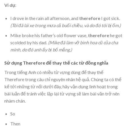
Ví dụ:
I drove in the rain all afternoon, and
therefore
I got sick.
(Tôi đã lái xe trong mưa cả buổi chiều, và do đó tôi bị ốm.)
Mike broke his father’s old flower vase,
therefore
he got
scolded by his dad.
(Mike đã làm vỡ bình hoa cũ của cha
mình, do đó anh ấy bị bố mắng.)
Sử dụng Therefore để thay thế các từ đồng nghĩa
Trong tiếng Anh có nhiều từ vựng dùng để thay thế
Therefore trong câu chỉ nguyên nhân hệ quả. Chúng ta có thể
kể tới những từ nối dưới đây, hãy vận dụng linh hoạt trong
bài luận để tránh việc lặp lại từ vựng sẽ làm bài văn trở nên
nhàm chán.
So
Then