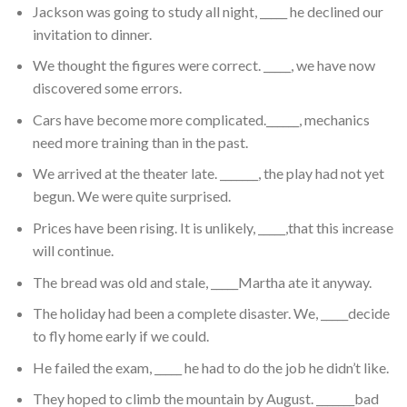
Jackson was going to study all night, _____ he declined our
invitation to dinner.
We thought the figures were correct. _____, we have now
discovered some errors.
Cars have become more complicated.______, mechanics
need more training than in the past.
We arrived at the theater late. _______, the play had not yet
begun. We were quite surprised.
Prices have been rising. It is unlikely, _____,that this increase
will continue.
The bread was old and stale, _____Martha ate it anyway.
The holiday had been a complete disaster. We, _____decide
to fly home early if we could.
He failed the exam, _____ he had to do the job he didn’t like.
They hoped to climb the mountain by August. _______bad