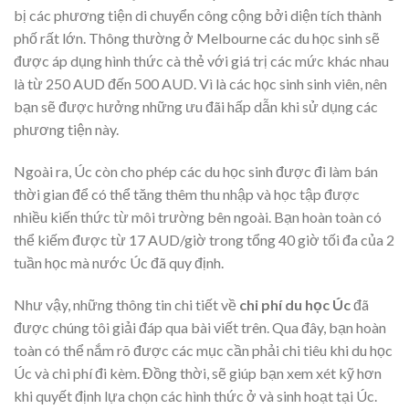
bị các phương tiện di chuyển công cộng bởi diện tích thành
phố rất lớn. Thông thường ở Melbourne các du học sinh sẽ
được áp dụng hình thức cà thẻ với giá trị các mức khác nhau
là từ 250 AUD đến 500 AUD. Vì là các học sinh sinh viên, nên
bạn sẽ được hưởng những ưu đãi hấp dẫn khi sử dụng các
phương tiện này.
Ngoài ra, Úc còn cho phép các du học sinh được đi làm bán
thời gian để có thể tăng thêm thu nhập và học tập được
nhiều kiến thức từ môi trường bên ngoài. Bạn hoàn toàn có
thể kiếm được từ 17 AUD/giờ trong tổng 40 giờ tối đa của 2
tuần học mà nước Úc đã quy định.
Như vậy, những thông tin chi tiết về
chi phí du học Úc
đã
được chúng tôi giải đáp qua bài viết trên. Qua đây, bạn hoàn
toàn có thể nắm rõ được các mục cần phải chi tiêu khi du học
Úc và chi phí đi kèm. Đồng thời, sẽ giúp bạn xem xét kỹ hơn
khi quyết định lựa chọn các hình thức ở và sinh hoạt tại Úc.