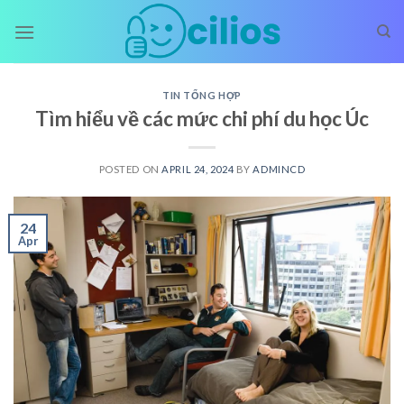
Skip
to
content
TIN TỔNG HỢP
Tìm hiểu về các mức chi phí du học Úc
POSTED ON
APRIL 24, 2024
BY
ADMINCD
24
Apr