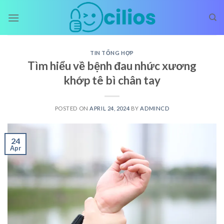
Skip
to
content
TIN TỔNG HỢP
Tìm hiểu về bệnh đau nhức xương
khớp tê bì chân tay
POSTED ON
APRIL 24, 2024
BY
ADMINCD
24
Apr