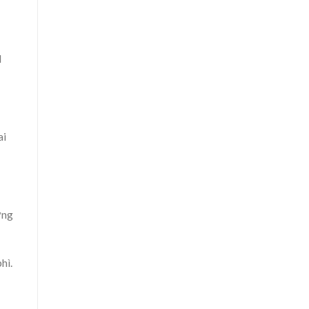
l
ai
ưng
hì.