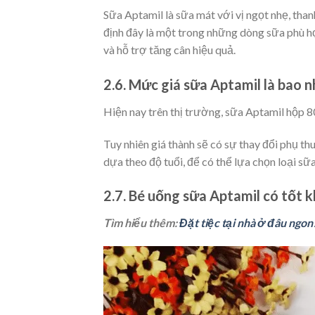
Sữa Aptamil là sữa mát với vị ngọt nhẹ, tha
định đây là một trong những dòng sữa phù h
và hỗ trợ tăng cân hiệu quả.
2.6. Mức giá sữa Aptamil là bao n
Hiện nay trên thị trường, sữa Aptamil hộp 
Tuy nhiên giá thành sẽ có sự thay đổi phụ th
dựa theo độ tuổi, để có thể lựa chọn loại sữ
2.7. Bé uống sữa Aptamil có tốt 
Tìm hiểu thêm:
Đặt tiệc tại nhà ở đâu ngon