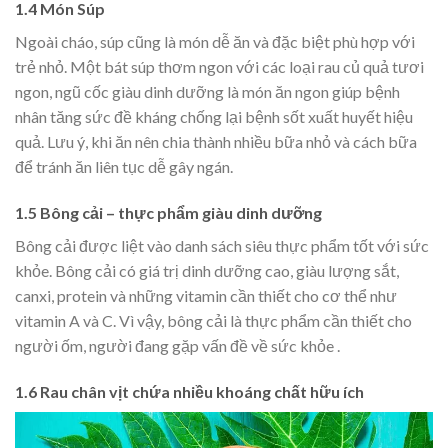
1.4 Món Súp
Ngoài cháo, súp cũng là món dễ ăn và đặc biệt phù hợp với
trẻ nhỏ. Một bát súp thơm ngon với các loại rau củ quả tươi
ngon, ngũ cốc giàu dinh dưỡng là món ăn ngon giúp bệnh
nhân tăng sức đề kháng chống lại bệnh sốt xuất huyết hiệu
quả. Lưu ý, khi ăn nên chia thành nhiều bữa nhỏ và cách bữa
để tránh ăn liên tục dễ gây ngán.
1.5 Bông cải – thực phẩm giàu dinh dưỡng
Bông cải được liệt vào danh sách siêu thực phẩm tốt với sức
khỏe. Bông cải có giá trị dinh dưỡng cao, giàu lượng sắt,
canxi, protein và những vitamin cần thiết cho cơ thể như
vitamin A và C. Vì vậy, bông cải là thực phẩm cần thiết cho
người ốm, người đang gặp vấn đề về sức khỏe .
1.6 Rau chân vịt chứa nhiều khoáng chất hữu ích