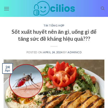
Skip
to
content
TIN TỔNG HỢP
Sốt xuất huyết nên ăn gì, uống gì để
tăng sức đề kháng hiệu quả???
POSTED ON
APRIL 24, 2024
BY
ADMINCD
24
Apr