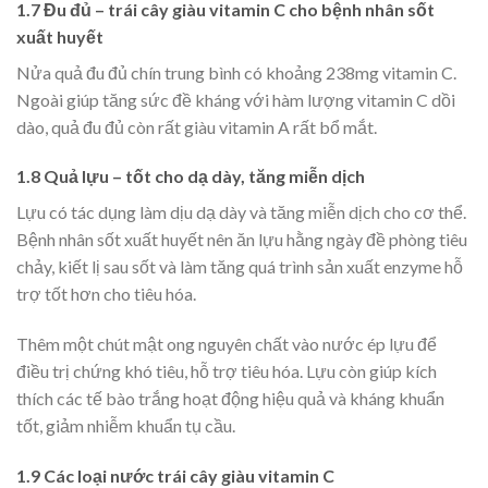
1.7 Đu đủ – trái cây giàu vitamin C cho bệnh nhân sốt
xuất huyết
Nửa quả đu đủ chín trung bình có khoảng 238mg vitamin C.
Ngoài giúp tăng sức đề kháng với hàm lượng vitamin C dồi
dào, quả đu đủ còn rất giàu vitamin A rất bổ mắt.
1.8 Quả lựu – tốt cho dạ dày, tăng miễn dịch
Lựu có tác dụng làm dịu dạ dày và tăng miễn dịch cho cơ thể.
Bệnh nhân sốt xuất huyết nên ăn lựu hằng ngày đề phòng tiêu
chảy, kiết lị sau sốt và làm tăng quá trình sản xuất enzyme hỗ
trợ tốt hơn cho tiêu hóa.
Thêm một chút mật ong nguyên chất vào nước ép lựu để
điều trị chứng khó tiêu, hỗ trợ tiêu hóa. Lựu còn giúp kích
thích các tế bào trắng hoạt động hiệu quả và kháng khuẩn
tốt, giảm nhiễm khuẩn tụ cầu.
1.9 Các loại nước trái cây giàu vitamin C