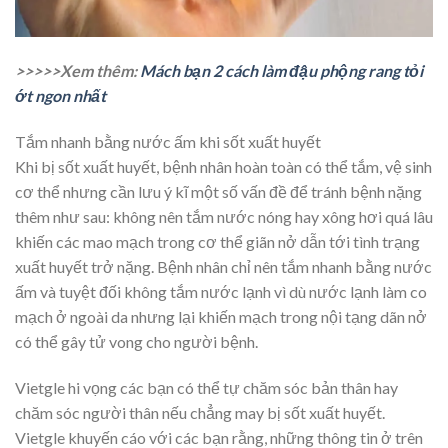
>>>>>Xem thêm:
Mách bạn 2 cách làm đậu phộng rang tỏi
ớt ngon nhất
Tắm nhanh bằng nước ấm khi sốt xuất huyết
Khi bị sốt xuất huyết, bệnh nhân hoàn toàn có thể tắm, vệ sinh
cơ thể nhưng cần lưu ý kĩ một số vấn đề để tránh bệnh nặng
thêm như sau: không nên tắm nước nóng hay xông hơi quá lâu
khiến các mao mạch trong cơ thể giãn nở dẫn tới tình trạng
xuất huyết trở nặng. Bệnh nhân chỉ nên tắm nhanh bằng nước
ấm và tuyệt đối không tắm nước lạnh vì dù nước lạnh làm co
mạch ở ngoài da nhưng lại khiến mạch trong nội tạng dãn nở
có thể gây tử vong cho người bệnh.
Vietgle hi vọng các bạn có thể tự chăm sóc bản thân hay
chăm sóc người thân nếu chẳng may bị sốt xuất huyết.
Vietgle khuyến cáo với các bạn rằng, những thông tin ở trên