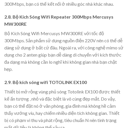
300Mbps, bạn có thể kết nối ở nhiều góc nhà khác nhau.
2.8. Bộ Kích Sóng Wifi Repeater 300Mbps Mercusys
MW300RE
Bộ Kích Sóng Wifi Mercusys MW300RE với tốc độ
300Mbps. Sản phẩm sử dụng nguồn điện 220V nên có thể dễ
dàng sử dụng ở bất cứ đâu. Ngoài ra, với công nghệ mimo sử
dụng cho 2 anten giúp bạn dễ dàng di chuyển với kích thước
đa dạng mà không cần lo nghĩ khi không gian nhà bạn chật
hẹp.
2.9. Bộ kích sóng wifi TOTOLINK EX100
Thiết bị mở rộng vùng phủ sóng Totolink EX100 được thiết
kế ấn tượng , nhỏ và đặc biệt là vô cùng đẹp mắt. Do vậy,
bạn có thể đặt nó ở văn phòng, gia đình mà không hề cảm
thấy vướng víu, hay chiếm nhiều diện tích không gian. Thiết
bị có phạm vi thu và phát rộng, tiêu chuẩn N nên tình trạng
mất dữ liệu là không thể xảy ra.