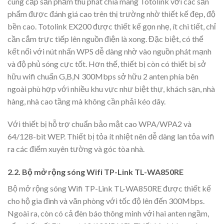
cung cấp sản phẩm thu phát chia mang Totolink với các sản
phẩm được đánh giá cao trên thị trường nhờ thiết kế đẹp, độ
bền cao. Totolink EX200 được thiết kế gọn nhẹ, ít chi tiết, chỉ
cần cắm trực tiếp lên nguồn điện là xong. Đặc biệt, có thể
kết nối với nút nhấn WPS dễ dàng nhờ vào nguồn phát mạnh
và độ phủ sóng cực tốt. Hơn thế, thiết bị còn có thiết bị sở
hữu wifi chuẩn G,B,N 300Mbps sở hữu 2 anten phía bên
ngoài phù hợp với nhiều khu vực như biệt thự, khách sạn, nhà
hàng, nhà cao tầng mà không cần phải kéo dây.
Với thiết bị hỗ trợ chuẩn bảo mật cao WPA/WPA2 và
64/128-bit WEP. Thiết bị tỏa ít nhiệt nên dễ dàng lan tỏa wifi
ra các điểm xuyên tường và góc tòa nhà.
2.2. Bộ mở rộng sóng Wifi TP-Link TL-WA850RE
Bộ mở rộng sóng Wifi TP-Link TL-WA850RE được thiết kế
cho hộ gia đình và văn phòng với tốc độ lên đến 300Mbps.
Ngoài ra, còn có cả đèn báo thông minh với hai anten ngầm,