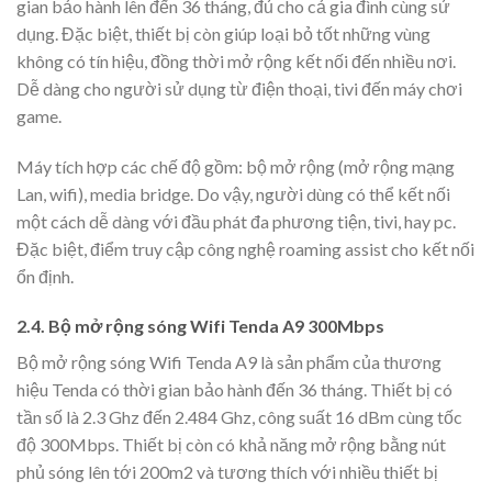
gian bảo hành lên đến 36 tháng, đủ cho cả gia đình cùng sử
dụng. Đặc biệt, thiết bị còn giúp loại bỏ tốt những vùng
không có tín hiệu, đồng thời mở rộng kết nối đến nhiều nơi.
Dễ dàng cho người sử dụng từ điện thoại, tivi đến máy chơi
game.
Máy tích hợp các chế độ gồm: bộ mở rộng (mở rộng mạng
Lan, wifi), media bridge. Do vậy, người dùng có thể kết nối
một cách dễ dàng với đầu phát đa phương tiện, tivi, hay pc.
Đặc biệt, điểm truy cập công nghệ roaming assist cho kết nối
ổn định.
2.4. Bộ mở rộng sóng Wifi Tenda A9 300Mbps
Bộ mở rộng sóng Wifi Tenda A9 là sản phẩm của thương
hiệu Tenda có thời gian bảo hành đến 36 tháng. Thiết bị có
tần số là 2.3 Ghz đến 2.484 Ghz, công suất 16 dBm cùng tốc
độ 300Mbps. Thiết bị còn có khả năng mở rộng bằng nút
phủ sóng lên tới 200m2 và tương thích với nhiều thiết bị