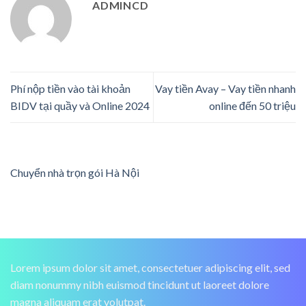
ADMINCD
Phí nộp tiền vào tài khoản
Vay tiền Avay – Vay tiền nhanh
BIDV tại quầy và Online 2024
online đến 50 triệu
Chuyển nhà trọn gói Hà Nội
Lorem ipsum dolor sit amet, consectetuer adipiscing elit, sed
diam nonummy nibh euismod tincidunt ut laoreet dolore
magna aliquam erat volutpat.