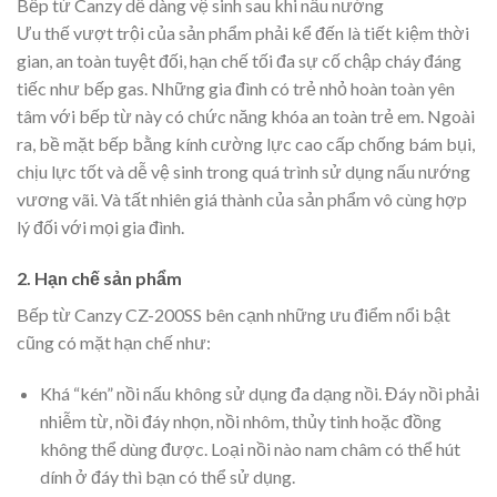
Bếp từ Canzy dễ dàng vệ sinh sau khi nấu nướng
Ưu thế vượt trội của sản phẩm phải kể đến là tiết kiệm thời
gian, an toàn tuyệt đối, hạn chế tối đa sự cố chập cháy đáng
tiếc như bếp gas. Những gia đình có trẻ nhỏ hoàn toàn yên
tâm với bếp từ này có chức năng khóa an toàn trẻ em. Ngoài
ra, bề mặt bếp bằng kính cường lực cao cấp chống bám bụi,
chịu lực tốt và dễ vệ sinh trong quá trình sử dụng nấu nướng
vương vãi. Và tất nhiên giá thành của sản phẩm vô cùng hợp
lý đối với mọi gia đình.
2. Hạn chế sản phẩm
Bếp từ Canzy CZ-200SS bên cạnh những ưu điểm nổi bật
cũng có mặt hạn chế như:
Khá “kén” nồi nấu không sử dụng đa dạng nồi. Đáy nồi phải
nhiễm từ, nồi đáy nhọn, nồi nhôm, thủy tinh hoặc đồng
không thể dùng được. Loại nồi nào nam châm có thể hút
dính ở đáy thì bạn có thể sử dụng.