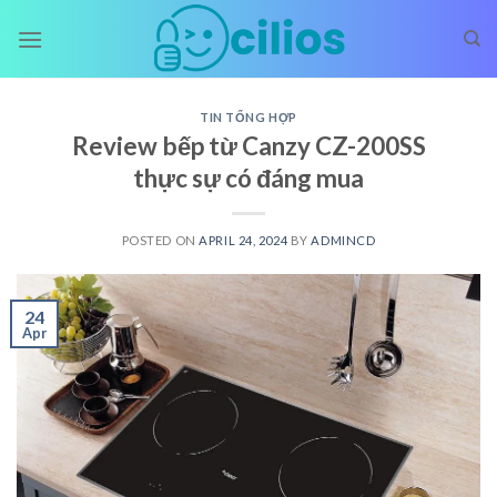
Skip
to
content
TIN TỔNG HỢP
Review bếp từ Canzy CZ-200SS
thực sự có đáng mua
POSTED ON
APRIL 24, 2024
BY
ADMINCD
24
Apr