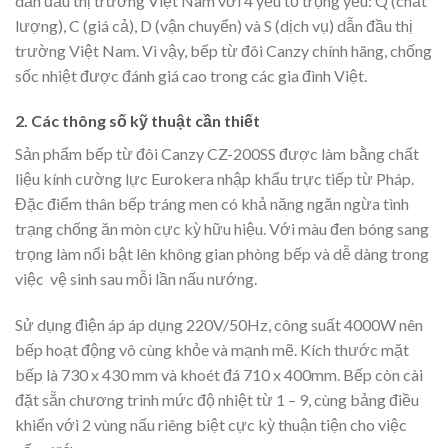
dẫn đầu thị trường Việt Nam với 4 yếu tố trọng yếu: Q (chất
lượng), C (giá cả), D (vận chuyển) và S (dịch vụ) dẫn đầu thị
trường Việt Nam. Vì vậy, bếp từ đôi Canzy chính hãng, chống
sốc nhiệt được đánh giá cao trong các gia đình Việt.
2. Các thông số kỹ thuật cần thiết
Sản phẩm bếp từ đôi Canzy CZ-200SS được làm bằng chất
liệu kính cường lực Eurokera nhập khẩu trực tiếp từ Pháp.
Đặc điểm thân bếp tráng men có khả năng ngăn ngừa tình
trạng chống ăn mòn cực kỳ hữu hiệu. Với màu đen bóng sang
trọng làm nổi bật lên không gian phòng bếp và dễ dàng trong
việc vệ sinh sau mỗi lần nấu nướng.
Sử dụng điện áp áp dụng 220V/50Hz, công suất 4000W nên
bếp hoạt động vô cùng khỏe và mạnh mẽ. Kích thước mặt
bếp là 730 x 430 mm và khoét đá 710 x 400mm. Bếp còn cài
đặt sẵn chương trình mức độ nhiệt từ 1 – 9, cùng bảng điều
khiển với 2 vùng nấu riêng biệt cực kỳ thuận tiện cho việc