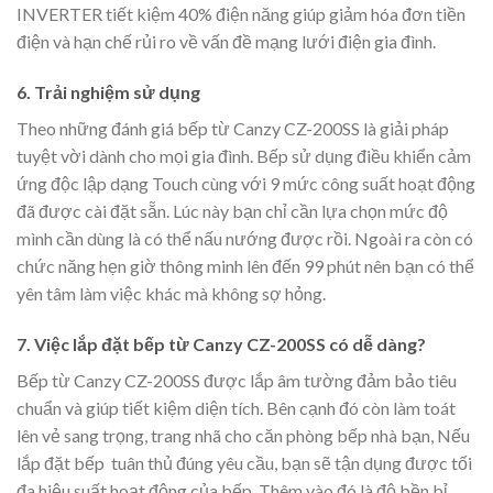
INVERTER tiết kiệm 40% điện năng giúp giảm hóa đơn tiền
điện và hạn chế rủi ro về vấn đề mạng lưới điện gia đình.
6. Trải nghiệm sử dụng
Theo những đánh giá
bếp từ Canzy CZ-200SS là giải pháp
tuyệt vời dành cho mọi gia đình. Bếp sử dụng điều khiển cảm
ứng độc lập dạng Touch cùng với 9 mức công suất hoạt động
đã được cài đặt sẵn. Lúc này bạn chỉ cần lựa chọn mức độ
mình cần dùng là có thể nấu nướng được rồi. Ngoài ra còn có
chức năng hẹn giờ thông minh lên đến 99 phút nên bạn có thể
yên tâm làm việc khác mà không sợ hỏng.
7. Việc lắp đặt bếp từ Canzy CZ-200SS có dễ dàng?
Bếp từ Canzy CZ-200SS được lắp âm tường đảm bảo tiêu
chuẩn và giúp tiết kiệm diện tích. Bên cạnh đó còn làm toát
lên vẻ sang trọng, trang nhã cho căn phòng bếp nhà bạn, Nếu
lắp đặt bếp tuân thủ đúng yêu cầu, bạn sẽ tận dụng được tối
đa hiệu suất hoạt động của bếp. Thêm vào đó là độ bền bỉ