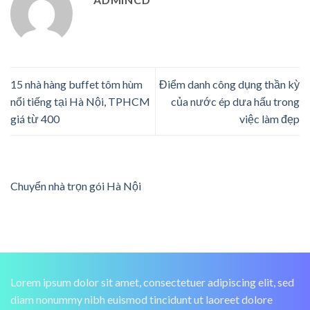
15 nhà hàng buffet tôm hùm
Điểm danh công dụng thần kỳ
nổi tiếng tại Hà Nội, TPHCM
của nước ép dưa hấu trong
giá từ 400
việc làm đẹp
Chuyển nhà trọn gói Hà Nội
Lorem ipsum dolor sit amet, consectetuer adipiscing elit, sed
diam nonummy nibh euismod tincidunt ut laoreet dolore