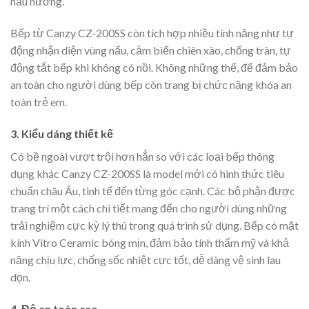
nấu nướng.
Bếp từ Canzy CZ-200SS còn tích hợp nhiều tính năng như tự
động nhận diện vùng nấu, cảm biến chiên xào, chống tràn, tự
động tắt bếp khi không có nồi. Không những thế, để đảm bảo
an toàn cho người dùng bếp còn trang bị chức năng khóa an
toàn trẻ em.
3. Kiểu dáng thiết kế
Có bề ngoài vượt trội hơn hẳn so với các loại bếp thông
dụng khác Canzy CZ-200SS là model mới có hình thức tiêu
chuẩn châu Âu, tinh tế đến từng góc cạnh. Các bộ phận được
trang trí một cách chi tiết mang đến cho người dùng những
trải nghiệm cực kỳ lý thú trong quá trình sử dụng. Bếp có mặt
kính Vitro Ceramic bóng mịn, đảm bảo tính thẩm mỹ và khả
năng chịu lực, chống sốc nhiệt cực tốt, dễ dàng vệ sinh lau
dọn.
4. Độ an toàn cao