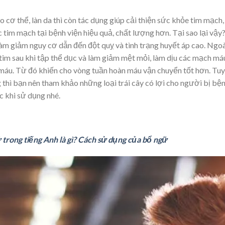
 cơ thể, làn da thì còn tác dụng giúp cải thiện sức khỏe tim mạch,
 tim mạch tại bệnh viện hiệu quả, chất lượng hơn. Tại sao lại vậy
àm giảm nguy cơ dẫn đến đột quỵ và tình trạng huyết áp cao. Ngoà
p tim sau khi tập thể dục và làm giảm mệt mỏi, làm dịu các mạch má
 máu. Từ đó khiến cho vòng tuần hoàn máu vận chuyển tốt hơn. Tuy
thì bạn nên tham khảo những loại trái cây có lợi cho người bị bệ
c khi sử dụng nhé.
trong tiếng Anh là gì? Cách sử dụng của bổ ngữ