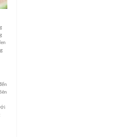
g
ng
đen
ng
 đến
 Bên
với
t