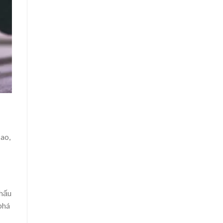
ao,
 hấu
phá