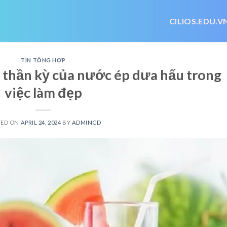
CILIOS.EDU.V
TIN TỔNG HỢP
thần kỳ của nước ép dưa hấu trong
việc làm đẹp
TED ON
APRIL 24, 2024
BY
ADMINCD