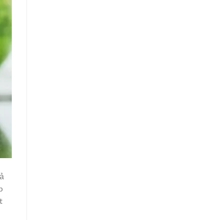
cả
p
t