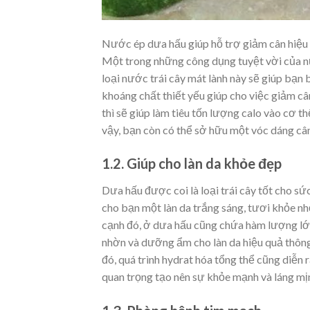
Nước ép dưa hấu giúp hỗ trợ giảm cân hiệu
Một trong những công dụng tuyệt vời của nư
loại nước trái cây mát lành này sẽ giúp bạn
khoáng chất thiết yếu giúp cho việc giảm câ
thì sẽ giúp làm tiêu tốn lượng calo vào cơ
vậy, bạn còn có thể sở hữu một vóc dáng cân
1.2. Giúp cho làn da khỏe đẹp
Dưa hấu được coi là loại trái cây tốt cho sứ
cho bạn một làn da trắng sáng, tươi khỏe nh
cạnh đó, ở dưa hấu cũng chứa hàm lượng lớn 
nhờn và dưỡng ẩm cho làn da hiệu quả thông q
đó, quá trình hydrat hóa tổng thể cũng diễn 
quan trọng tạo nên sự khỏe mạnh và láng mịn