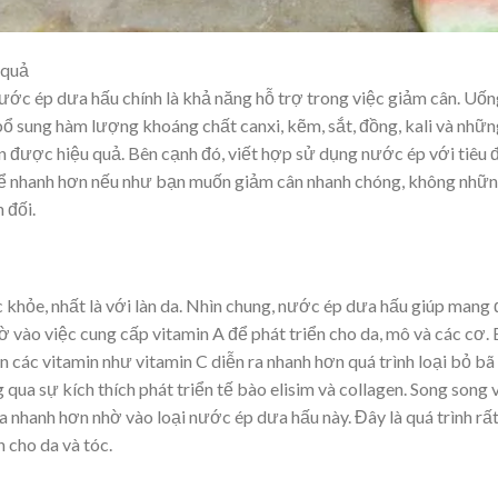
 quả
ớc ép dưa hấu chính là khả năng hỗ trợ trong việc giảm cân. Uốn
 bổ sung hàm lượng khoáng chất canxi, kẽm, sắt, đồng, kali và nhữ
n được hiệu quả. Bên cạnh đó, viết hợp sử dụng nước ép với tiêu 
 thể nhanh hơn nếu như bạn muốn giảm cân nhanh chóng, không nhữ
 đối.
c khỏe, nhất là với làn da. Nhìn chung, nước ép dưa hấu giúp mang
ờ vào việc cung cấp vitamin A để phát triển cho da, mô và các cơ.
các vitamin như vitamin C diễn ra nhanh hơn quá trình loại bỏ bã
ua sự kích thích phát triển tế bào elisim và collagen. Song song 
ra nhanh hơn nhờ vào loại nước ép dưa hấu này. Đây là quá trình rấ
 cho da và tóc.