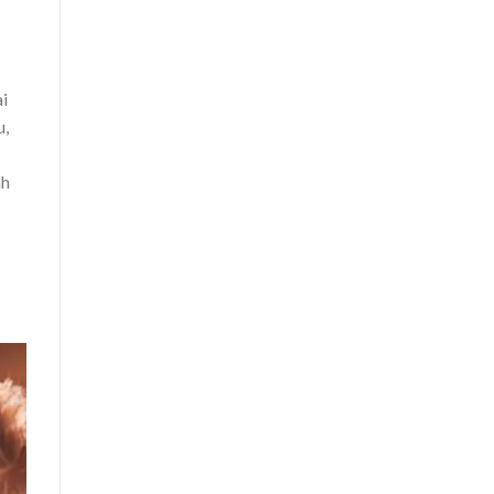
?
i
u,
nh