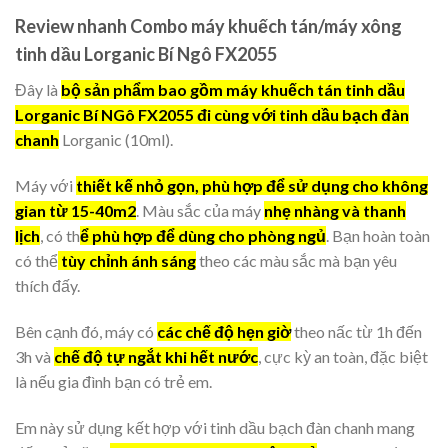
Review nhanh Combo máy khuếch tán/máy xông
tinh dầu Lorganic Bí Ngô FX2055
Đây là
bộ sản phẩm bao gồm máy khuếch tán tinh dầu
Lorganic Bí NGô FX2055 đi cùng với tinh dầu bạch đàn
chanh
Lorganic (10ml).
Máy với
thiết kế nhỏ gọn, phù hợp để sử dụng cho không
gian từ 15-40m2
. Màu sắc của máy
nhẹ nhàng và thanh
lịch
, có th
ể phù hợp để dùng cho phòng ngủ
. Bạn hoàn toàn
có thể
tùy chỉnh ánh sáng
theo các màu sắc mà bạn yêu
thích đấy.
Bên cạnh đó, máy có
các chế độ hẹn giờ
theo nấc từ 1h đến
3h và
chế độ tự ngắt khi hết nước
, cực kỳ an toàn, đặc biệt
là nếu gia đình bạn có trẻ em.
Em này sử dụng kết hợp với tinh dầu bạch đàn chanh mang