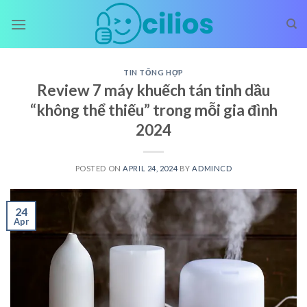
Skip
to
content
TIN TỔNG HỢP
Review 7 máy khuếch tán tinh dầu
“không thể thiếu” trong mỗi gia đình
2024
POSTED ON
APRIL 24, 2024
BY
ADMINCD
24
Apr