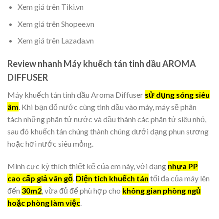
Xem giá trên Tiki.vn
Xem giá trên Shopee.vn
Xem giá trên Lazada.vn
Review nhanh Máy khuếch tán tinh dầu AROMA
DIFFUSER
Máy khuếch tán tinh dầu Aroma Diffuser
sử dụng sóng siêu
âm
. Khi bạn đổ nước cùng tinh dầu vào máy, máy sẽ phân
tách những phân tử nước và dầu thành các phân tử siêu nhỏ,
sau đó khuếch tán chúng thành chúng dưới dạng phun sương
hoặc hơi nước siêu mỏng.
Mình cực kỳ thích thiết kế của em này, với dạng
nhựa PP
cao cấp giả vân gỗ
.
Diện tích khuếch tán
tối đa của máy lên
đến
30m2
, vừa đủ để phù hợp cho
không gian phòng ngủ
hoặc phòng làm việc
.