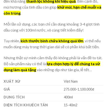
đến khả năng
thanh lọc không khí hiệu quả
. Bên cạnh đó,
mùi hương của tinh dầu còn giúp
khử mùi, hạn chế muỗi và
côn trùng
.
Mỗi lần sử dụng, các bạn chỉ cần dùng khoảng 3-4 giọt tinh
dầu cùng với 100ml nước, vô cùng tiết kiệm đấy!
Tuy nhiên,
kích thước bình chứa không quá lớn
, vì thế nếu
muốn dùng máy trong thời gian dài sẽ có phần khá bất tiện.
Nhưng thật sự mình cảm thấy đó không phải là vấn đề to tát.
Bộ sản phẩm này có thể là
lựa chọn hợp lý để chúng ta sử
dụng làm quà tặng
vào những dịp như tân gia, lễ tết…
XUẤT XỨ
Việt Nam
GIÁ
275.000-1.100.000đ
DUNG TÍCH
400ml
DIỆN TÍCH KHUẾCH TÁN
15-40m2