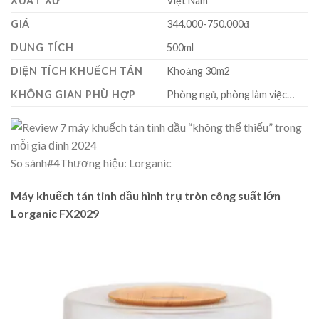
XUẤT XỨ
Việt Nam
GIÁ
344.000-750.000đ
DUNG TÍCH
500ml
DIỆN TÍCH KHUẾCH TÁN
Khoảng 30m2
KHÔNG GIAN PHÙ HỢP
Phòng ngủ, phòng làm việc…
So sánh
#4
Thương hiệu: Lorganic
Máy khuếch tán tinh dầu hình trụ tròn công suất lớn
Lorganic FX2029