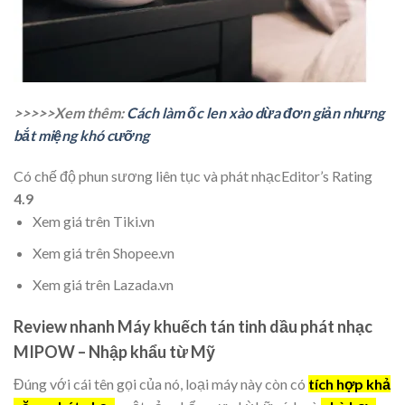
>>>>>Xem thêm:
Cách làm ốc len xào dừa đơn giản nhưng
bắt miệng khó cưỡng
Có chế độ phun sương liên tục và phát nhạc
Editor’s Rating
4.9
Xem giá trên Tiki.vn
Xem giá trên Shopee.vn
Xem giá trên Lazada.vn
Review nhanh Máy khuếch tán tinh dầu phát nhạc
MIPOW – Nhập khẩu từ Mỹ
Đúng với cái tên gọi của nó, loại máy này còn có
tích hợp khả