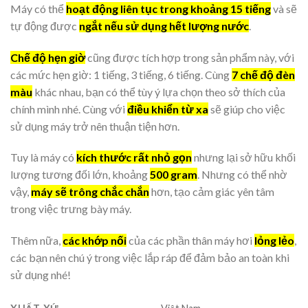
Máy có thể
hoạt động liên tục trong khoảng 15 tiếng
và sẽ
tự động được
ngắt nếu sử dụng hết lượng nước
.
Chế độ hẹn giờ
cũng được tích hợp trong sản phẩm này, với
các mức hẹn giờ: 1 tiếng, 3 tiếng, 6 tiếng. Cùng
7 chế độ đèn
màu
khác nhau, bạn có thể tùy ý lựa chọn theo sở thích của
chính mình nhé. Cùng với
điều khiển từ xa
sẽ giúp cho việc
sử dụng máy trở nên thuận tiện hơn.
Tuy là máy có
kích thước rất nhỏ gọn
nhưng lại sở hữu khối
lượng tương đối lớn, khoảng
500 gram
.
Nhưng có thể nhờ
vậy,
máy sẽ trông chắc chắn
hơn, tạo cảm giác yên tâm
trong việc trưng bày máy.
Thêm nữa,
các khớp nối
của các phần thân máy hơi
lỏng lẻo
,
các bạn nên chú ý trong việc lắp ráp để đảm bảo an toàn khi
sử dụng nhé!