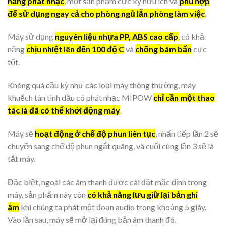
năng phát nhạc
, một sản phẩm cực kỳ hữu ích và
phù hợp
để sử dụng ngay cả cho phòng ngủ lẫn phòng làm việc
.
Máy sử dụng
nguyên liệu nhựa PP, ABS cao cấp
, có khả
năng
chịu nhiệt lên đến 100 độ C
và
chống bám bẩn
cực
tốt.
Không quá cầu kỳ như các loại máy thông thường, máy
khuếch tán tinh dầu có phát nhạc MIPOW
chỉ cần một thao
tác là đã có thể khởi động máy
.
Máy sẽ
hoạt động ở chế độ phun liên tục
, nhấn tiếp lần 2 sẽ
chuyển sang chế độ phun ngắt quãng, và cuối cùng lần 3 sẽ là
tắt máy.
Đặc biệt, ngoài các âm thanh được cài đặt mặc định trong
máy, sản phẩm này còn
có khả năng lưu giữ lại bản ghi
âm
khi chúng ta phát một đoạn audio trong khoảng 5 giây.
Vào lần sau, máy sẽ mở lại đúng bản âm thanh đó.