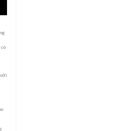
úng
 có
 với
ho
ể