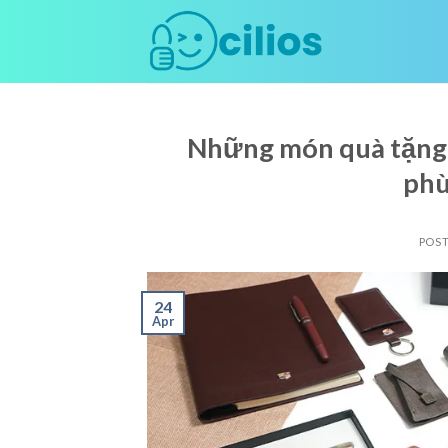
Skip
to
content
Những món quà tặng 
phù
POS
24
Apr