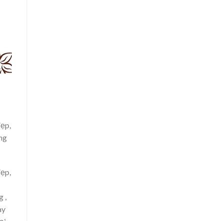
đẹp,
ng
đẹp,
 ,
ày