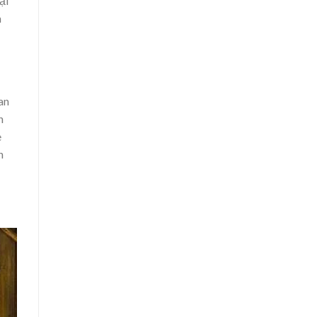
ại
n
an
n
e
n