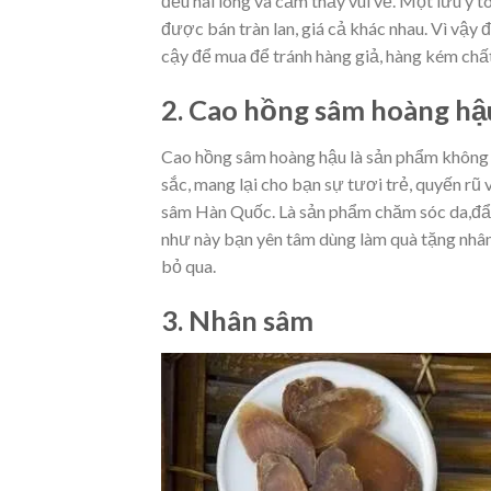
đều hài lòng và cảm thấy vui vẻ. Một lưu ý tô
được bán tràn lan, giá cả khác nhau. Vì vậy
cậy để mua để tránh hàng giả, hàng kém chấ
2. Cao hồng sâm hoàng hậ
Cao hồng sâm hoàng hậu là sản phẩm không ch
sắc, mang lại cho bạn sự tươi trẻ, quyến rũ
sâm Hàn Quốc. Là sản phẩm chăm sóc da,đẩy 
như này bạn yên tâm dùng làm quà tặng nhân
bỏ qua.
3. Nhân sâm