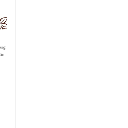
ộng
hân