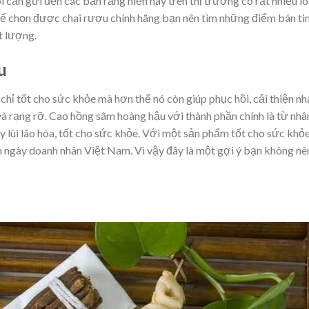
i cần gửi đến các bạn rằng hiện nay trên thị trường có rất nhiều lo
 để chọn được chai rượu chính hãng bạn nên tìm những điểm bán ti
t lượng.
u
ỉ tốt cho sức khỏe mà hơn thế nó còn giúp phục hồi, cải thiện nh
 và rạng rỡ. Cao hồng sâm hoàng hậu với thành phần chính là từ nhâ
lùi lão hóa, tốt cho sức khỏe. Với một sản phẩm tốt cho sức khỏ
 ngày doanh nhân Việt Nam. Vì vậy đây là một gợi ý bạn không nê