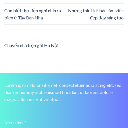
Căn biệt thự tiện nghi nhìn ra
Những thiết kế bàn làm việc
biển ở Tây Ban Nha
đẹp đầy sáng tạo
Chuyển nhà trọn gói Hà Nội
Lorem ipsum dolor sit amet, consectetuer adipiscing elit, sed
diam nonummy nibh euismod tincidunt ut laoreet dolore
magna aliquam erat volutpat.
Menu link 1