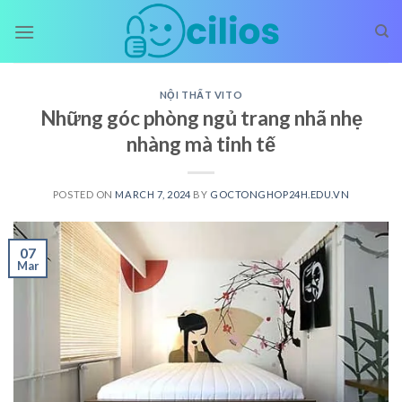
Skip
to
content
NỘI THẤT VITO
Những góc phòng ngủ trang nhã nhẹ
nhàng mà tinh tế
POSTED ON
MARCH 7, 2024
BY
GOCTONGHOP24H.EDU.VN
07
Mar