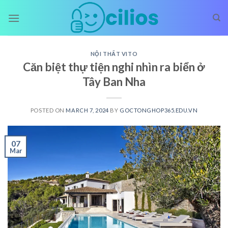
Skip
to
content
NỘI THẤT VITO
Căn biệt thự tiện nghi nhìn ra biển ở
Tây Ban Nha
POSTED ON
MARCH 7, 2024
BY
GOCTONGHOP365.EDU.VN
07
Mar