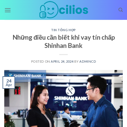
Skip
to
content
TIN TỔNG HỢP
Những điều cần biết khi vay tín chấp
Shinhan Bank
POSTED ON
APRIL 24, 2024
BY
ADMINCD
24
Apr