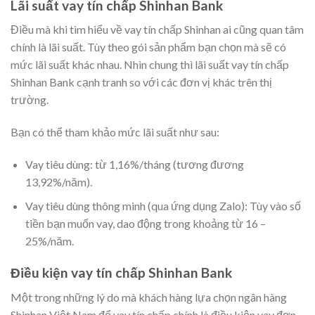
Lãi suất vay tín chấp Shinhan Bank
Điều mà khi tìm hiểu về vay tín chấp Shinhan ai cũng quan tâm
chính là lãi suất. Tùy theo gói sản phẩm bạn chọn mà sẽ có
mức lãi suất khác nhau. Nhìn chung thì lãi suất vay tín chấp
Shinhan Bank cạnh tranh so với các đơn vị khác trên thị
trường.
Bạn có thể tham khảo mức lãi suất như sau:
Vay tiêu dùng: từ 1,16%/tháng (tương đương
13,92%/năm).
Vay tiêu dùng thông minh (qua ứng dụng Zalo): Tùy vào số
tiền bạn muốn vay, dao động trong khoảng từ 16 –
25%/năm.
Điều kiện vay tín chấp Shinhan Bank
Một trong những lý do mà khách hàng lựa chọn ngân hàng
Shinhan Việt Nam để vay tín chấp chính là điều kiện vay đơn