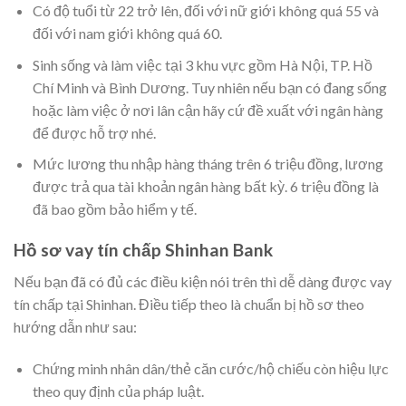
Có độ tuổi từ 22 trở lên, đối với nữ giới không quá 55 và
đối với nam giới không quá 60.
Sinh sống và làm việc tại 3 khu vực gồm Hà Nội, TP. Hồ
Chí Minh và Bình Dương. Tuy nhiên nếu bạn có đang sống
hoặc làm việc ở nơi lân cận hãy cứ đề xuất với ngân hàng
để được hỗ trợ nhé.
Mức lương thu nhập hàng tháng trên 6 triệu đồng, lương
được trả qua tài khoản ngân hàng bất kỳ. 6 triệu đồng là
đã bao gồm bảo hiểm y tế.
Hồ sơ vay tín chấp Shinhan Bank
Nếu bạn đã có đủ các điều kiện nói trên thì dễ dàng được vay
tín chấp tại Shinhan. Điều tiếp theo là chuẩn bị hồ sơ theo
hướng dẫn như sau:
Chứng minh nhân dân/thẻ căn cước/hộ chiếu còn hiệu lực
theo quy định của pháp luật.