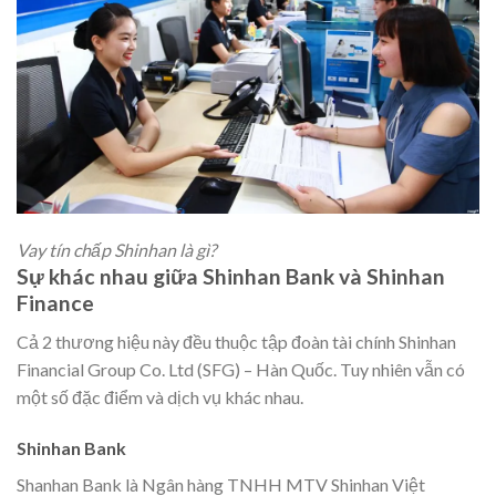
Vay tín chấp Shinhan là gì?
Sự khác nhau giữa Shinhan Bank và Shinhan
Finance
Cả 2 thương hiệu này đều thuộc tập đoàn tài chính Shinhan
Financial Group Co. Ltd (SFG) – Hàn Quốc. Tuy nhiên vẫn có
một số đặc điểm và dịch vụ khác nhau.
Shinhan Bank
Shanhan Bank là Ngân hàng TNHH MTV Shinhan Việt