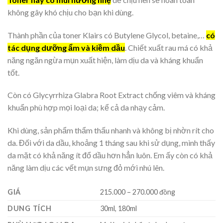
không gây khó chịu cho bạn khi dùng.
Thành phần của toner Klairs có Butylene Glycol, betaine,…
có
tác dụng dưỡng ẩm và kiềm dầu
. Chiết xuất rau má có khả
năng ngăn ngừa mụn xuất hiện, làm dịu da và kháng khuẩn
tốt.
Còn có Glycyrrhiza Glabra Root Extract chống viêm và kháng
khuẩn phù hợp mọi loại da; kể cả da nhạy cảm.
Khi dùng, sản phẩm thẩm thấu nhanh và không bị nhờn rít cho
da. Đối với da dầu, khoảng 1 tháng sau khi sử dụng, mình thấy
da mặt có khả năng ít đổ dầu hơn hẳn luôn. Em ấy còn có khả
năng làm dịu các vết mụn sưng đỏ mới nhú lên.
GIÁ
215.000 – 270.000 đồng
DUNG TÍCH
30ml, 180ml