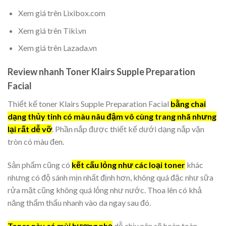
Xem giá trên Lixibox.com
Xem giá trên Tiki.vn
Xem giá trên Lazada.vn
Review nhanh Toner Klairs Supple Preparation
Facial
Thiết kế toner Klairs Supple Preparation Facial
bằng chai
dạng thủy tinh có màu nâu đậm vô cùng trang nhã nhưng
lại rất dễ vỡ
. Phần nắp được thiết kế dưới dạng nắp vặn
tròn có màu đen.
Sản phẩm cũng có
kết cấu lỏng như các loại toner
khác
nhưng có độ sánh mịn nhất định hơn, không quá đặc như sữa
rửa mặt cũng không quá lỏng như nước. Thoa lên có khả
năng thẩm thấu nhanh vào da ngay sau đó.
Toner này có mùi hương nhẹ
dễ chịu nên sẽ hoàn toàn