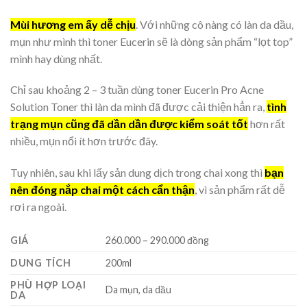
Mùi hương em ấy dễ chịu
. Với những cô nàng có làn da dầu,
mụn như mình thì toner Eucerin sẽ là dòng sản phẩm “lọt top”
mình hay dùng nhất.
Chỉ sau khoảng 2 – 3 tuần dùng toner Eucerin Pro Acne
Solution Toner thì làn da mình đã được cải thiện hẳn ra,
tình
trạng mụn cũng đã dần dần được kiểm soát tốt
hơn rất
nhiều, mụn nổi ít hơn trước đây.
Tuy nhiên, sau khi lấy sản dung dịch trong chai xong thì
bạn
nên đóng nắp chai một cách cẩn thận
, vì sản phẩm rất dễ
rơi ra ngoài.
GIÁ
260.000 – 290.000 đồng
DUNG TÍCH
200ml
PHÙ HỢP LOẠI
Da mụn, da dầu
DA