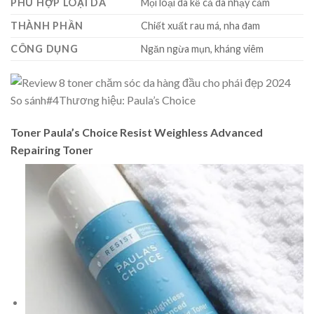
PHÙ HỢP LOẠI DA
Mọi loại da kể cả da nhạy cảm
THÀNH PHẦN
Chiết xuất rau má, nha đam
CÔNG DỤNG
Ngăn ngừa mụn, kháng viêm
So sánh
#4
Thương hiệu: Paula’s Choice
Toner Paula’s Choice Resist Weighless Advanced
Repairing Toner