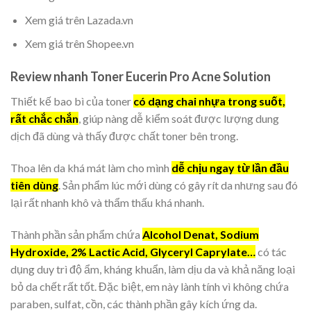
Xem giá trên Lazada.vn
Xem giá trên Shopee.vn
Review nhanh Toner Eucerin Pro Acne Solution
Thiết kế bao bì của toner
có dạng chai nhựa trong suốt,
rất chắc chắn
, giúp nàng dễ kiểm soát được lượng dung
dịch đã dùng và thấy được chất toner bên trong.
Thoa lên da khá mát làm cho mình
dễ chịu ngay từ lần đầu
tiên dùng
. Sản phẩm lúc mới dùng có gây rít da nhưng sau đó
lại rất nhanh khô và thẩm thấu khá nhanh.
Thành phần sản phẩm chứa
Alcohol Denat, Sodium
Hydroxide, 2% Lactic Acid, Glyceryl Caprylate…
có tác
dụng duy trì độ ẩm, kháng khuẩn, làm dịu da và khả năng loại
bỏ da chết rất tốt. Đặc biệt, em này lành tính vì không chứa
paraben, sulfat, cồn, các thành phần gây kích ứng da.