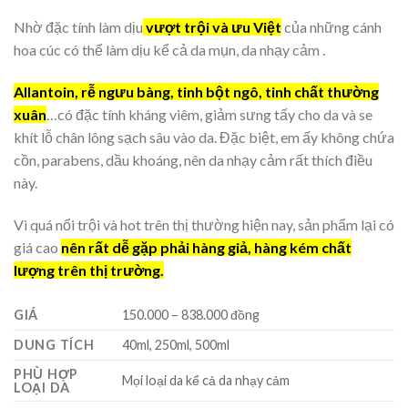
Nhờ đặc tính làm dịu
vượt trội và ưu Việt
của những cánh
hoa cúc có thể làm dịu kể cả da mụn, da nhạy cảm .
Allantoin, rễ ngưu bàng, tinh bột ngô, tinh chất thường
xuân
…có đặc tính kháng viêm, giảm sưng tấy cho da và se
khít lỗ chân lông sạch sâu vào da. Đặc biệt, em ấy không chứa
cồn, parabens, dầu khoáng, nên da nhạy cảm rất thích điều
này.
Vì quá nổi trội và hot trên thị thường hiện nay, sản phẩm lại có
giá cao
nên rất dễ gặp phải hàng giả, hàng kém chất
lượng trên thị trường.
GIÁ
150.000 – 838.000 đồng
DUNG TÍCH
40ml, 250ml, 500ml
PHÙ HỢP
Mọi loại da kể cả da nhạy cảm
LOẠI DA