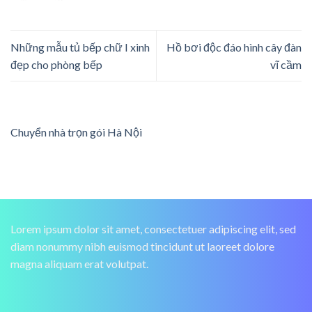
Những mẫu tủ bếp chữ I xinh
Hồ bơi độc đáo hình cây đàn
đẹp cho phòng bếp
vĩ cầm
Chuyển nhà trọn gói Hà Nội
Lorem ipsum dolor sit amet, consectetuer adipiscing elit, sed
diam nonummy nibh euismod tincidunt ut laoreet dolore
magna aliquam erat volutpat.