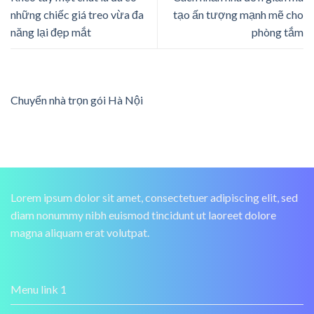
những chiếc giá treo vừa đa
tạo ấn tượng mạnh mẽ cho
năng lại đẹp mắt
phòng tắm
Chuyển nhà trọn gói Hà Nội
Lorem ipsum dolor sit amet, consectetuer adipiscing elit, sed
diam nonummy nibh euismod tincidunt ut laoreet dolore
magna aliquam erat volutpat.
Menu link 1