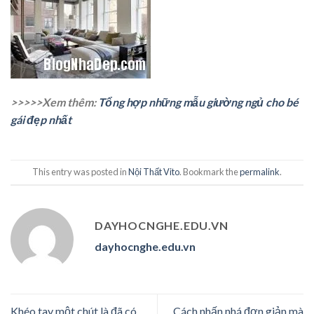
>>>>>Xem thêm:
Tổng hợp những mẫu giường ngủ cho bé
gái đẹp nhất
This entry was posted in
Nội Thất Vito
. Bookmark the
permalink
.
DAYHOCNGHE.EDU.VN
dayhocnghe.edu.vn
Khéo tay một chút là đã có
Cách nhấn nhá đơn giản mà