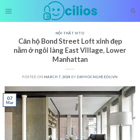
Skip
to
content
NỘI THẤT VITO
Căn hộ Bond Street Loft xinh đẹp
nằm ở ngôi làng East Village, Lower
Manhattan
POSTED ON
MARCH 7, 2024
BY
DAYHOCNGHE.EDU.VN
07
Mar