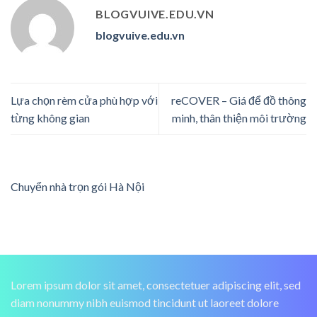
BLOGVUIVE.EDU.VN
blogvuive.edu.vn
Lựa chọn rèm cửa phù hợp với
reCOVER – Giá để đồ thông
từng không gian
minh, thân thiện môi trường
Chuyển nhà trọn gói Hà Nội
Lorem ipsum dolor sit amet, consectetuer adipiscing elit, sed
diam nonummy nibh euismod tincidunt ut laoreet dolore