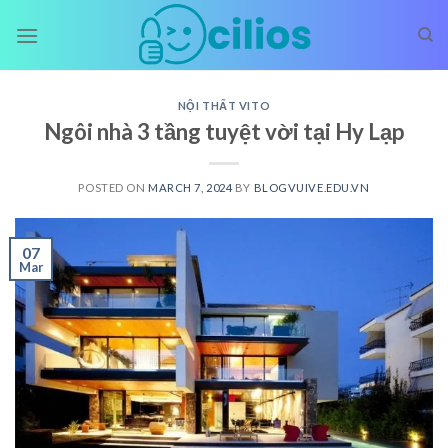
Skip
to
content
NỘI THẤT VITO
Ngôi nhà 3 tầng tuyệt vời tại Hy Lạp
POSTED ON
MARCH 7, 2024
BY
BLOGVUIVE.EDU.VN
07
Mar